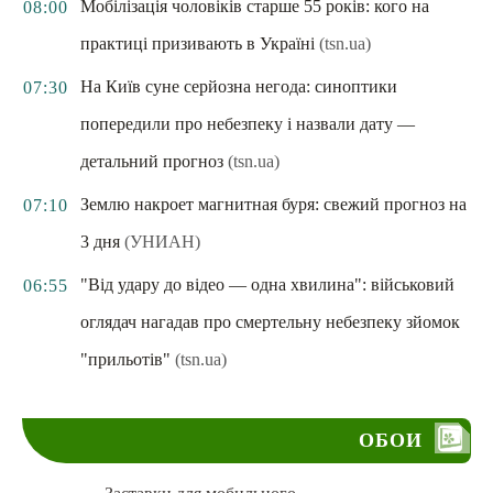
Мобілізація чоловіків старше 55 років: кого на
08:00
практиці призивають в Україні
(tsn.ua)
На Київ суне серйозна негода: синоптики
07:30
попередили про небезпеку і назвали дату —
детальний прогноз
(tsn.ua)
Землю накроет магнитная буря: свежий прогноз на
07:10
3 дня
(УНИАН)
"Від удару до відео — одна хвилина": військовий
06:55
оглядач нагадав про смертельну небезпеку зйомок
"прильотів"
(tsn.ua)
ОБОИ