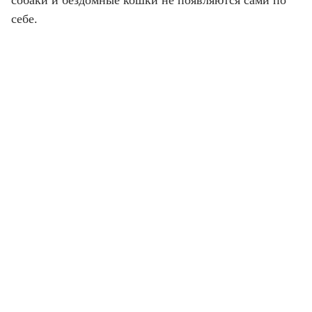
собаки и бездомные кошки не появляются сами по
себе.