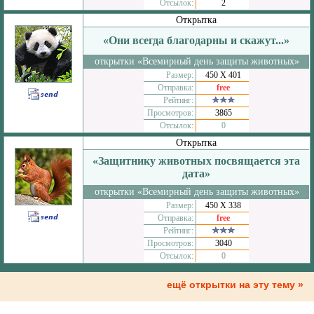
Отсылок:
2
Открытка
«Они всегда благодарны и скажут...»
открытки «Всемирный день защиты животных»
Размер:
450 Х 401
Отправка:
free
Рейтинг:
Просмотров:
3865
Отсылок:
0
Открытка
«Защитнику животных посвящается эта
дата»
открытки «Всемирный день защиты животных»
Размер:
450 Х 338
Отправка:
free
Рейтинг:
Просмотров:
3040
Отсылок:
0
ещё открытки на эту тему »