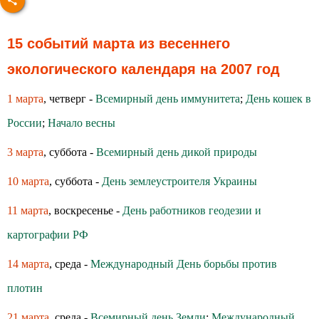
15 событий марта из весеннего
экологического календаря на 2007 год
1 марта
, четверг -
Всемирный день иммунитета
;
День кошек в
России
;
Начало весны
3 марта
, суббота -
Всемирный день дикой природы
10 марта
, суббота -
День землеустроителя Украины
11 марта
, воскресенье -
День работников геодезии и
картографии РФ
14 марта
, среда -
Международный День борьбы против
плотин
21 марта
, среда -
Всемирный день Земли
;
Международный