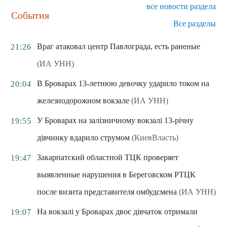
все новости раздела
События
Все разделы
Враг атаковал центр Павлограда, есть раненые
21:26
(ИА УНН)
В Броварах 13-летнюю девочку ударило током на
20:04
железнодорожном вокзале
(ИА УНН)
У Броварах на залізничному вокзалі 13-річну
19:55
дівчинку вдарило струмом
(КиевВласть)
Закарпатский областной ТЦК проверяет
19:47
выявленные нарушения в Береговском РТЦК
после визита представителя омбудсмена
(ИА УНН)
На вокзалі у Броварах двоє дівчаток отримали
19:07