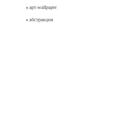
арт-wallpaper
абстракция