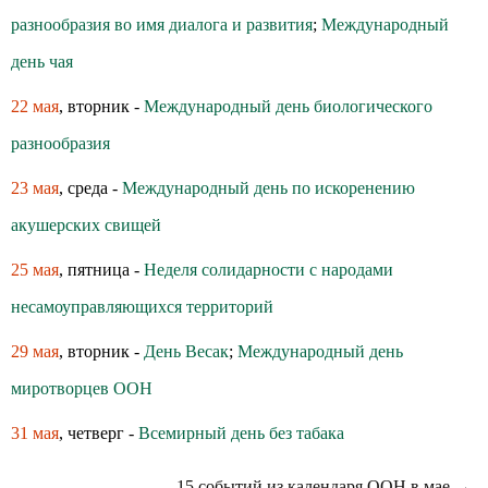
разнообразия во имя диалога и развития
;
Международный
день чая
22 мая
, вторник -
Международный день биологического
разнообразия
23 мая
, среда -
Международный день по искоренению
акушерских свищей
25 мая
, пятница -
Неделя солидарности с народами
несамоуправляющихся территорий
29 мая
, вторник -
День Весак
;
Международный день
миротворцев ООН
31 мая
, четверг -
Всемирный день без табака
15 событий из календаря ООН в мае →