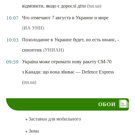
відмовити, якщо є дорослі діти
(tsn.ua)
Что отмечают 7 августа в Украине и мире
10:07
(ИА УНН)
Похолодание в Украине будет, но есть нюанс, -
10:03
синоптик
(УНИАН)
Україна може отримати нову ракету CM-70
09:59
з Канади: що вона збиває — Defence Express
(tsn.ua)
ОБОИ
Заставки для мобильного
Зима