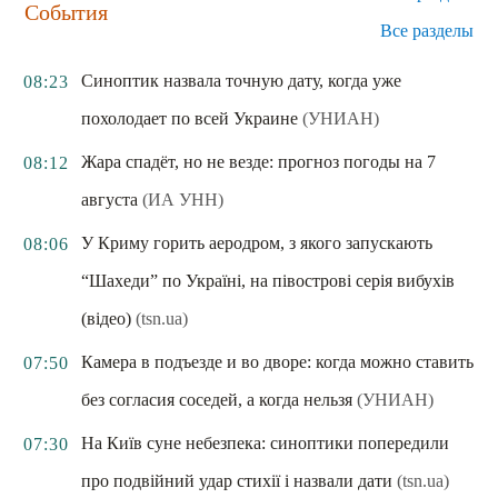
События
Все разделы
Синоптик назвала точную дату, когда уже
08:23
похолодает по всей Украине
(УНИАН)
Жара спадёт, но не везде: прогноз погоды на 7
08:12
августа
(ИА УНН)
У Криму горить аеродром, з якого запускають
08:06
“Шахеди” по Україні, на півострові серія вибухів
(відео)
(tsn.ua)
Камера в подъезде и во дворе: когда можно ставить
07:50
без согласия соседей, а когда нельзя
(УНИАН)
На Київ суне небезпека: синоптики попередили
07:30
про подвійний удар стихії і назвали дати
(tsn.ua)