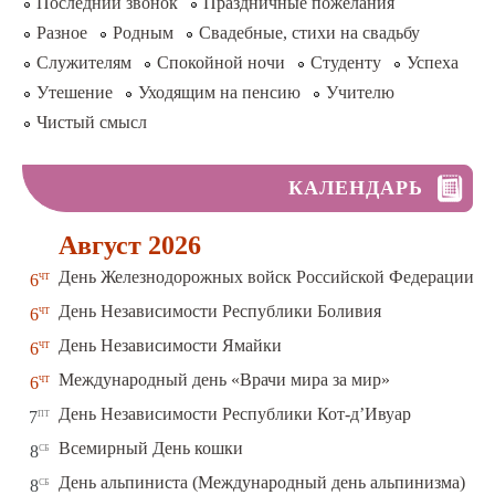
Последний звонок
Праздничные пожелания
Разное
Родным
Свадебные, стихи на свадьбу
Служителям
Спокойной ночи
Студенту
Успеха
Утешение
Уходящим на пенсию
Учителю
Чистый смысл
КАЛЕНДАРЬ
Август 2026
чт
День Железнодорожных войск Российской Федерации
6
чт
День Независимости Республики Боливия
6
чт
День Независимости Ямайки
6
чт
Международный день «Врачи мира за мир»
6
пт
День Независимости Республики Кот-д’Ивуар
7
сб
Всемирный День кошки
8
сб
День альпиниста (Международный день альпинизма)
8