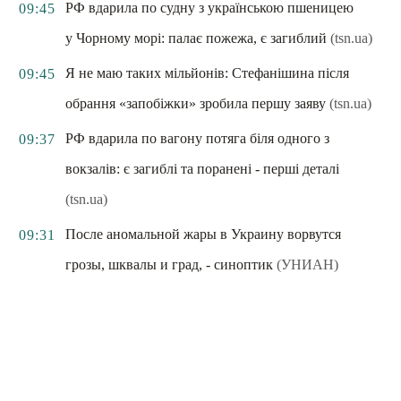
РФ вдарила по судну з українською пшеницею
09:45
у Чорному морі: палає пожежа, є загиблий
(tsn.ua)
Я не маю таких мільйонів: Стефанішина після
09:45
обрання «запобіжки» зробила першу заяву
(tsn.ua)
РФ вдарила по вагону потяга біля одного з
09:37
вокзалів: є загиблі та поранені - перші деталі
(tsn.ua)
После аномальной жары в Украину ворвутся
09:31
грозы, шквалы и град, - синоптик
(УНИАН)