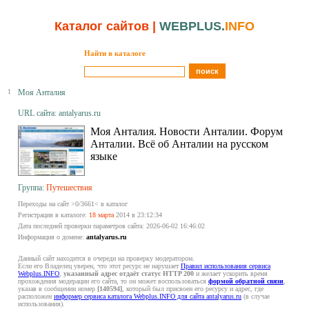
Каталог сайтов
|
WEBPLUS.
INFO
Найти в каталоге
1
Моя Анталия
URL сайта: antalyarus.ru
Моя Анталия. Новости Анталии. Форум
Анталии. Всё об Анталии на русском
языке
Группа:
Путешествия
Переходы на сайт >0/3661< в каталог
Регистрация в каталоге:
18 марта
2014 в 23:12:34
Дата последней проверки параметров сайта: 2026-06-02 16:46:02
Информация о домене:
antalyarus.ru
Данный сайт находится в очереди на проверку модератором.
Если его Владелец уверен, что этот ресурс не нарушает
Правил использования сервиса
Webplus.INFO
,
указанный адрес отдаёт статус HTTP 200
и желает ускорить время
прохождения модерации его сайта, то он может воспользоваться
формой обратной связи
,
указав в сообщении номер
[140594]
, который был присвоен его ресурсу и адрес, где
расположен
информер сервиса каталога Webplus.INFO для сайта antalyarus.ru
(в случае
использования).