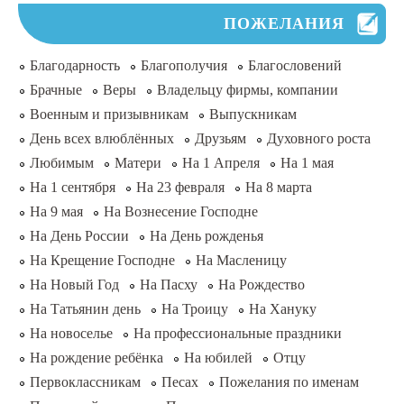
ПОЖЕЛАНИЯ
Благодарность
Благополучия
Благословений
Брачные
Веры
Владельцу фирмы, компании
Военным и призывникам
Выпускникам
День всех влюблённых
Друзьям
Духовного роста
Любимым
Матери
На 1 Апреля
На 1 мая
На 1 сентября
На 23 февраля
На 8 марта
На 9 мая
На Вознесение Господне
На День России
На День рожденья
На Крещение Господне
На Масленицу
На Новый Год
На Пасху
На Рождество
На Татьянин день
На Троицу
На Хануку
На новоселье
На профессиональные праздники
На рождение ребёнка
На юбилей
Отцу
Первоклассникам
Песах
Пожелания по именам