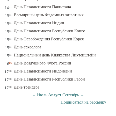
пт
День Независимости Пакистана
14
сб
Всемирный день бездомных животных
15
сб
День Независимости Индии
15
сб
День Независимости Республики Конго
15
сб
День Освобождения Республики Корея
15
сб
День археолога
15
сб
Национальный день Княжества Лихтенштейн
15
вс
День Воздушного Флота России
16
пн
День Независимости Индонезии
17
пн
День Независимости Республики Габон
17
пн
День трейдера
17
←
Июль
Август
Сентябрь
→
Подписаться на рассылку
→