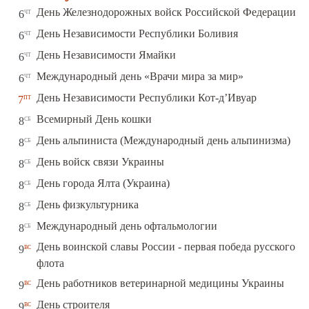
чт
День Железнодорожных войск Российской Федерации
6
чт
День Независимости Республики Боливия
6
чт
День Независимости Ямайки
6
чт
Международный день «Врачи мира за мир»
6
пт
День Независимости Республики Кот-д’Ивуар
7
сб
Всемирный День кошки
8
сб
День альпиниста (Международный день альпинизма)
8
сб
День войск связи Украины
8
сб
День города Ялта (Украина)
8
сб
День физкультурника
8
сб
Международный день офтальмологии
8
День воинской славы России - первая победа русского
вс
9
флота
вс
День работников ветеринарной медицины Украины
9
вс
День строителя
9