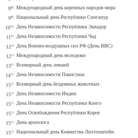
вс
Международный день коренных народов мира
9
вс
Национальный день Республики Сингапур
9
пн
День Независимости Республики Эквадор
10
вт
День Независимости Республики Чад
11
ср
День Военно-воздушных сил РФ (День ВВС)
12
ср
Международный день молодежи
12
чт
Всемирный день левшей
13
пт
День Независимости Пакистана
14
сб
Всемирный день бездомных животных
15
сб
День Независимости Индии
15
сб
День Независимости Республики Конго
15
сб
День Освобождения Республики Корея
15
сб
День археолога
15
сб
Национальный день Княжества Лихтенштейн
15