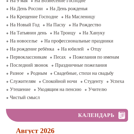
На 9 мая
На Вознесение Господне
На День России
На День рожденья
На Крещение Господне
На Масленицу
На Новый Год
На Пасху
На Рождество
На Татьянин день
На Троицу
На Хануку
На новоселье
На профессиональные праздники
На рождение ребёнка
На юбилей
Отцу
Первоклассникам
Песах
Пожелания по именам
Последний звонок
Праздничные пожелания
Разное
Родным
Свадебные, стихи на свадьбу
Служителям
Спокойной ночи
Студенту
Успеха
Утешение
Уходящим на пенсию
Учителю
Чистый смысл
КАЛЕНДАРЬ
Август 2026