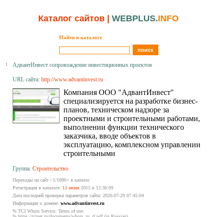
Каталог сайтов
|
WEBPLUS.
INFO
Найти в каталоге
1
АдвантИнвест сопровождение инвестиционных проектов
URL сайта:
http://www.advantinvest.ru
Компания ООО "АдвантИнвест"
специализируется на разработке бизнес-
планов, техническом надзоре за
проектными и строительными работами,
выполнении функции технического
заказчика, вводе объектов в
эксплуатацию, комплексном управлении
строительными
Группа:
Строительство
Переходы на сайт >1/1090< в каталог
Регистрация в каталоге:
11 июня
2015 в 12:36:09
Дата последней проверки параметров сайта: 2026-07-29 07:45:04
Информация о домене:
www.advantinvest.ru
% TCI Whois Service. Terms of use:
% https://tcinet.ru/documents/whois_ru_rf.pdf (in Russian)