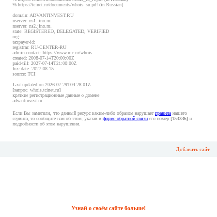
% https://tcinet.ru/documents/whois_su.pdf (in Russian)
domain: ADVANTINVEST.RU
nserver: ns1.jino.ru.
nserver: ns2.jino.ru.
state: REGISTERED, DELEGATED, VERIFIED
org:
taxpayer-id:
registrar: RU-CENTER-RU
admin-contact: https://www.nic.ru/whois
created: 2008-07-14T20:00:00Z
paid-till: 2027-07-14T21:00:00Z
free-date: 2027-08-15
source: TCI
Last updated on 2026-07-29T04:28:01Z
[запрос: whois.tcinet.ru]
краткие регистрационные данные о домене
advantinvest.ru
Если Вы заметили, что данный ресурс каким-либо образом нарушает
правила
нашего
сервиса, то сообщите нам об этом, указав в
форме обратной связи
его номер
[153336]
и
подробности об этом нарушении.
Добавить сайт
Узнай о своём сайте больше!