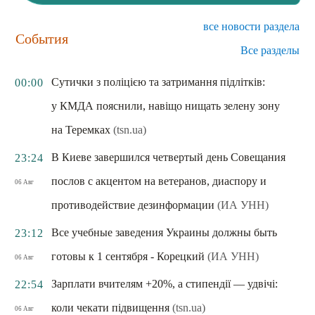
все новости раздела
События
Все разделы
Сутички з поліцією та затримання підлітків:
00:00
у КМДА пояснили, навіщо нищать зелену зону
на Теремках
(tsn.ua)
В Киеве завершился четвертый день Совещания
23:24
послов с акцентом на ветеранов, диаспору и
06 Авг
противодействие дезинформации
(ИА УНН)
Все учебные заведения Украины должны быть
23:12
готовы к 1 сентября - Корецкий
(ИА УНН)
06 Авг
Зарплати вчителям +20%, а стипендії — удвічі:
22:54
коли чекати підвищення
(tsn.ua)
06 Авг