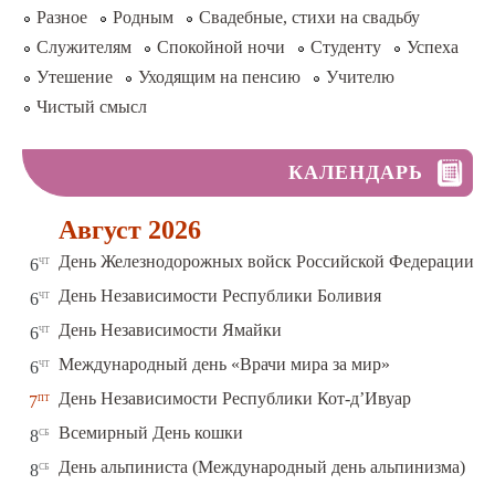
Разное
Родным
Свадебные, стихи на свадьбу
Служителям
Спокойной ночи
Студенту
Успеха
Утешение
Уходящим на пенсию
Учителю
Чистый смысл
КАЛЕНДАРЬ
Август 2026
чт
День Железнодорожных войск Российской Федерации
6
чт
День Независимости Республики Боливия
6
чт
День Независимости Ямайки
6
чт
Международный день «Врачи мира за мир»
6
пт
День Независимости Республики Кот-д’Ивуар
7
сб
Всемирный День кошки
8
сб
День альпиниста (Международный день альпинизма)
8