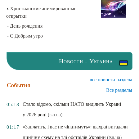
Христианские анимированные
открытки
День рождения
С Добрым утро
Новости - Украина
все новости раздела
События
Все разделы
Стало відомо, скільки НАТО виділить Україні
05:18
у 2026 році
(tsn.ua)
«Заплатіть, і вас не чіпатимуть»: шахраї вигадали
01:17
цинічну схему на тлі обстрілів України
(tsn.ua)