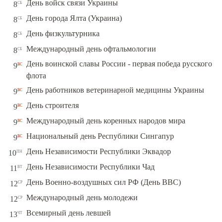
сб
День войск связи Украины
8
сб
День города Ялта (Украина)
8
сб
День физкультурника
8
сб
Международный день офтальмологии
8
День воинской славы России - первая победа русского
вс
9
флота
вс
День работников ветеринарной медицины Украины
9
вс
День строителя
9
вс
Международный день коренных народов мира
9
вс
Национальный день Республики Сингапур
9
пн
День Независимости Республики Эквадор
10
вт
День Независимости Республики Чад
11
ср
День Военно-воздушных сил РФ (День ВВС)
12
ср
Международный день молодежи
12
чт
Всемирный день левшей
13