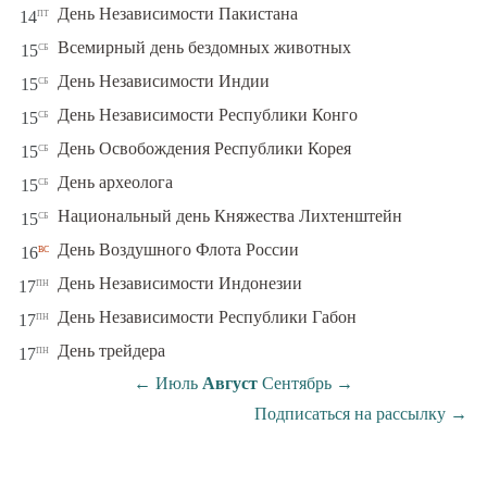
пт
День Независимости Пакистана
14
сб
Всемирный день бездомных животных
15
сб
День Независимости Индии
15
сб
День Независимости Республики Конго
15
сб
День Освобождения Республики Корея
15
сб
День археолога
15
сб
Национальный день Княжества Лихтенштейн
15
вс
День Воздушного Флота России
16
пн
День Независимости Индонезии
17
пн
День Независимости Республики Габон
17
пн
День трейдера
17
←
Июль
Август
Сентябрь
→
Подписаться на рассылку
→