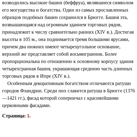
возводились высокие башни (беффруа), являвшиеся символом
его могущества и богатства. Один из самых прославленных
образцов подобных башен сохранился в Брюгге. Башня эта,
возвышающаяся над огромным зданием торговых рядов,
принадлежит к числу сравнительно ранних (XIV в.). Достигая
высоты в 105 м., она поднимается тремя большими ярусами,
причем два нижних имеют четырехугольное основание,
верхний же представляет собой восьмигранник. Более
пропорциональна по отношению к основному корпусу здания
четырехгранная башня, украшающая среднюю часть длинных
торговых рядов в Ипре (XIV в.).
Особенным декоративным богатством отличаются ратуши
городов Фландрии. Среди них славится ратуша в Брюгге (1376
—1421 гг.), фасад которой соперничал с красивейшими
церковными фасадами.
Страница:
1
.