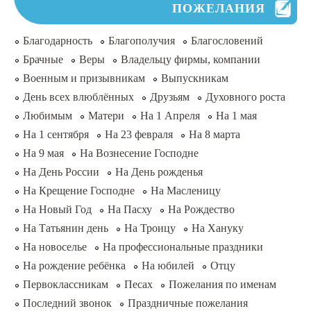
ПОЖЕЛАНИЯ
Благодарность
Благополучия
Благословений
Брачные
Веры
Владельцу фирмы, компании
Военным и призывникам
Выпускникам
День всех влюблённых
Друзьям
Духовного роста
Любимым
Матери
На 1 Апреля
На 1 мая
На 1 сентября
На 23 февраля
На 8 марта
На 9 мая
На Вознесение Господне
На День России
На День рожденья
На Крещение Господне
На Масленицу
На Новый Год
На Пасху
На Рождество
На Татьянин день
На Троицу
На Хануку
На новоселье
На профессиональные праздники
На рождение ребёнка
На юбилей
Отцу
Первоклассникам
Песах
Пожелания по именам
Последний звонок
Праздничные пожелания