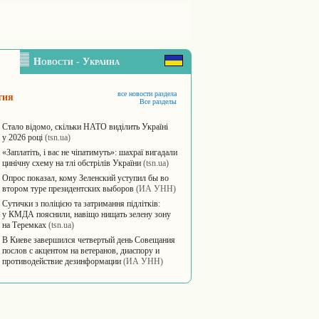
Новости - Украина
все новости раздела
тия
Все разделы
Стало відомо, скільки НАТО виділить Україні
у 2026 році
(tsn.ua)
«Заплатіть, і вас не чіпатимуть»: шахраї вигадали
цинічну схему на тлі обстрілів України
(tsn.ua)
Опрос показал, кому Зеленский уступил бы во
втором туре президентских выборов
(ИА УНН)
Сутички з поліцією та затримання підлітків:
у КМДА пояснили, навіщо нищать зелену зону
на Теремках
(tsn.ua)
В Киеве завершился четвертый день Совещания
послов с акцентом на ветеранов, диаспору и
противодействие дезинформации
(ИА УНН)