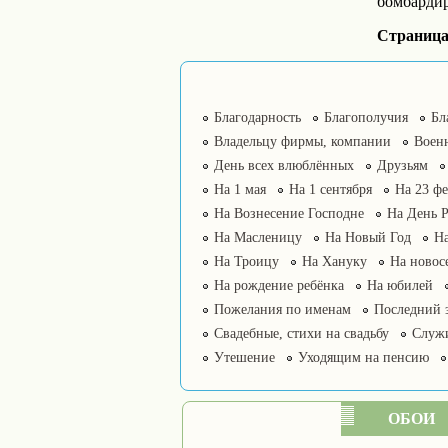
бомбардир
Страниц
Благодарность
Благополучия
Бл
Владельцу фирмы, компании
Воен
День всех влюблённых
Друзьям
На 1 мая
На 1 сентября
На 23 фе
На Вознесение Господне
На День 
На Масленицу
На Новый Год
На
На Троицу
На Хануку
На новос
На рождение ребёнка
На юбилей
Пожелания по именам
Последний 
Свадебные, стихи на свадьбу
Служ
Утешение
Уходящим на пенсию
ОБОИ