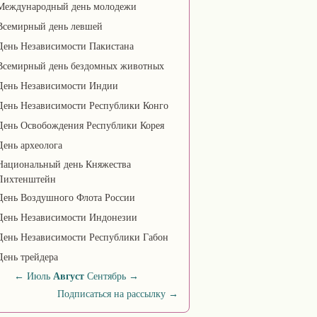
Международный день молодежи
Всемирный день левшей
День Независимости Пакистана
Всемирный день бездомных животных
День Независимости Индии
День Независимости Республики Конго
День Освобождения Республики Корея
День археолога
Национальный день Княжества
Лихтенштейн
День Воздушного Флота России
День Независимости Индонезии
День Независимости Республики Габон
День трейдера
←
Июль
Август
Сентябрь
→
Подписаться на рассылку
→