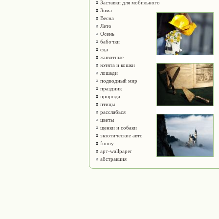
Заставки для мобильного
Зима
Весна
Лето
Осень
бабочки
еда
животные
котята и кошки
лошади
подводный мир
праздник
природа
птицы
расслабься
цветы
щенки и собаки
экзотические авто
funny
арт-wallpaper
абстракция