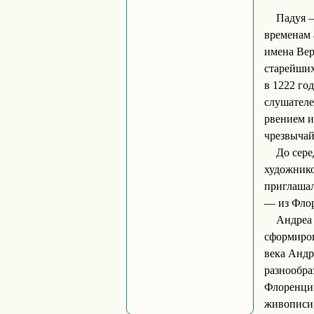
Падуя —
временам 
имена Вер
старейших
в 1222 го
слушателе
рвением и
чрезвычай
До сер
художнико
приглашал
— из Фло
Андреа 
сформиро
века Андр
разнообра
Флоренции
живописи,