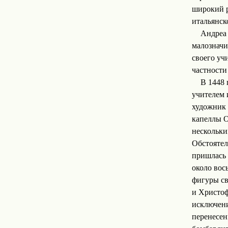
широкий р
итальянск
Андреа 
малозначи
своего уч
частности
В 1448 
учителем 
художник 
капеллы О
нескольки
Обстоятел
пришлась 
около вос
фигуры св
и Христоф
исключени
перенесен