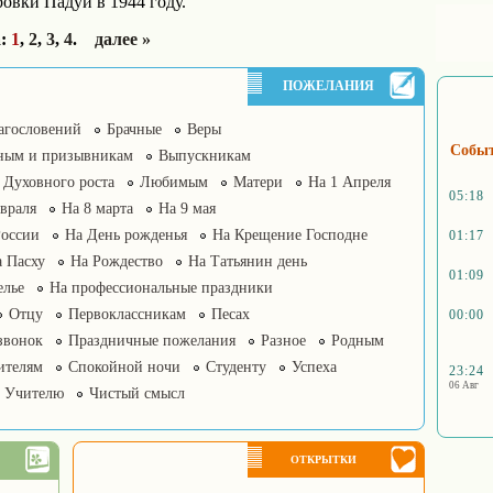
овки Падуи в 1944 году.
а:
1
,
2
,
3
,
4
.
далее »
ПОЖЕЛАНИЯ
агословений
Брачные
Веры
Собы
ным и призывникам
Выпускникам
Духовного роста
Любимым
Матери
На 1 Апреля
05:18
враля
На 8 марта
На 9 мая
России
На День рожденья
На Крещение Господне
01:17
 Пасху
На Рождество
На Татьянин день
01:09
елье
На профессиональные праздники
Отцу
Первоклассникам
Песах
00:00
звонок
Праздничные пожелания
Разное
Родным
ителям
Спокойной ночи
Студенту
Успеха
23:24
06 Авг
Учителю
Чистый смысл
ОТКРЫТКИ