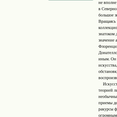
не вполне
в Северно
большое з
Вращаясь 
коллекцио
знатоком 
значение 
Флоренции
Донателло
иным. Он 
искусства
обстановк
воспроизв
Искусс
теорией л
необычных
приемы де
ракурсы ф
огромным 