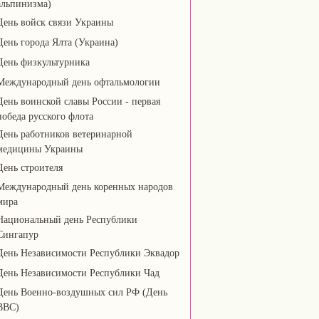
альпинизма)
День войск связи Украины
День города Ялта (Украина)
День физкультурника
Международный день офтальмологии
День воинской славы России - первая
победа русского флота
День работников ветеринарной
медицины Украины
День строителя
Международный день коренных народов
мира
Национальный день Республики
Сингапур
День Независимости Республики Эквадор
День Независимости Республики Чад
День Военно-воздушных сил РФ (День
ВВС)