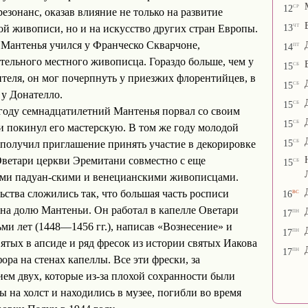
ср
12
езонанс, оказав влияние не только на развитие
чт
13
ой живописи, но и на искусство других стран Европы.
Мантенья учился у Франческо Скварчоне,
пт
14
тельного местного живописца. Гораздо больше, чем у
сб
15
ителя, он мог почерпнуть у приезжих флорентийцев, в
сб
15
 у Донателло.
сб
15
году семнадцатилетний Мантенья порвал со своим
сб
15
и покинул его мастерскую. В том же году молодой
сб
15
получил приглашение принять участие в декорировке
ветари церкви Эремитани совместно с еще
сб
15
ми падуан-скими и венецианскими живописцами.
вс
ьства сложились так, что большая часть росписи
16
на долю Мантеньи. Он работал в капелле Оветари
пн
17
ьми лет (1448—1456 гг.), написав «Вознесение» и
пн
17
ятых в апсиде и ряд фресок из истории святых Иакова
пн
17
ора на стенах капеллы. Все эти фрески, за
ем двух, которые из-за плохой сохранности были
ы на холст и находились в музее, погибли во время