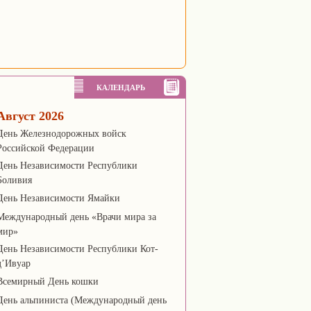
КАЛЕНДАРЬ
Август 2026
День Железнодорожных войск
Российской Федерации
День Независимости Республики
Боливия
День Независимости Ямайки
Международный день «Врачи мира за
мир»
День Независимости Республики Кот-
д’Ивуар
Всемирный День кошки
День альпиниста (Международный день