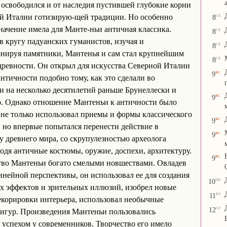
 освободился и от наследия пустившей глубокие корни
сб
й Италии готизирую-щей традиции. Но особенно
8
начение имела для Манте-ньи античная классика.
сб
8
в кругу падуанских гуманистов, изучая и
сб
8
нируя памятники, Мантенья и сам стал крупнейшим
сб
8
древности. Он открыл для искусства Северной Италии
вс
9
античности подобно тому, как это сделали во
 на несколько десятилетий раньше Брунеллески и
вс
9
. Однако отношение Мантеньи к античности было
не только использовал приемы и формы классического
вс
9
, но впервые попытался перенести действие в
вс
9
у древнего мира, со скрупулезностью археолога
одя античные костюмы, оружие, доспехи, архитектуру.
вс
9
тво Мантеньи богато смелыми новшествами. Овладев
инейной перспективы, он использовал ее для создания
пн
10
 эффектов и зрительных иллюзий, изобрел новые
вт
11
корировки интерьера, использовал необычные
ср
12
игур. Произведения Мантеньи пользовались
успехом у современников. Творчество его имело