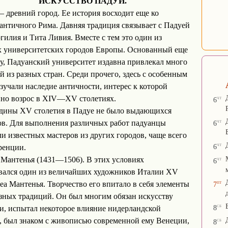
ИСКУССТВО ПАДУИ.
 древний город. Ее история восходит еще ко
античного Рима. Давняя традиция связывает с Падуей
гилия и Тита Ливия. Вместе с тем это один из
 университетских городов Европы. Основанный еще
ду, Падуанский университет издавна привлекал много
й из разных стран. Среди прочего, здесь с особенным
зучали наследие античности, интерес к которой
но возрос в XIV—XV столетиях.
чт
6
едины XV столетия в Падуе не было выдающихся
чт
в. Для выполнения различных работ падуанцы
6
и известных мастеров из других городов, чаще всего
чт
6
ренции.
Мантенья (1431—1506). В этих условиях
чт
6
вался один из величайших художников Италии XV
пт
еа Мантенья. Творчество его впитало в себя элементы
7
зных традиций. Он был многим обязан искусству
сб
8
, испытал некоторое влияние нидерландской
 был знаком с живописью современной ему Венеции,
сб
8