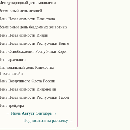
Международный день молодежи
Всемирный день левшей
День Независимости Пакистана
Всемирный день бездомных животных
День Независимости Индии
День Независимости Республики Конго
День Освобождения Республики Корея
День археолога
Национальный день Княжества
Лихтенштейн
День Воздушного Флота России
День Независимости Индонезии
День Независимости Республики Габон
День трейдера
←
Июль
Август
Сентябрь
→
Подписаться на рассылку
→