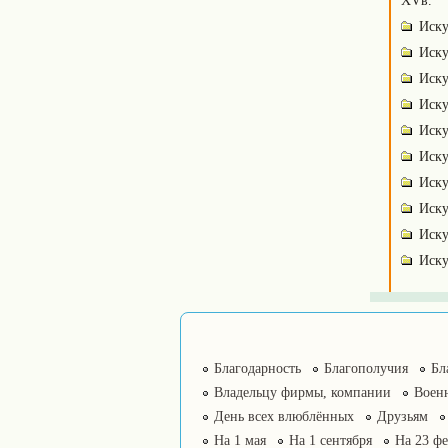
XVв.
Иску
Иску
Иску
Иску
Иску
Иску
Иску
Иску
Иску
Иску
Благодарность
Благополучия
Бл
Владельцу фирмы, компании
Воен
День всех влюблённых
Друзьям
На 1 мая
На 1 сентября
На 23 фе