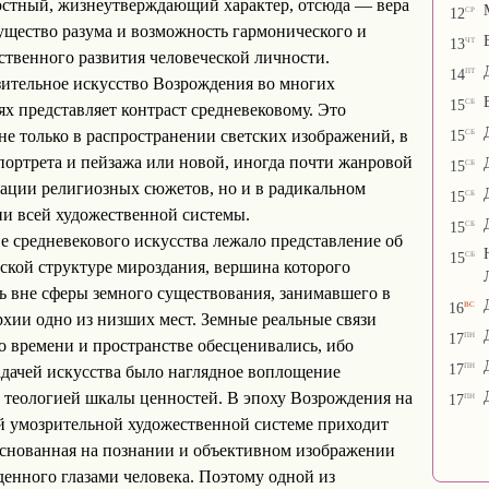
стный, жизнеутверждающий характер, отсюда — вера
ср
12
ущество разума и возможность гармонического и
чт
13
ственного развития человеческой личности.
пт
14
ительное искусство Возрождения во многих
сб
15
х представляет контраст средневековому. Это
сб
 не только в распространении светских изображений, в
15
портрета и пейзажа или новой, иногда почти жанровой
сб
15
ации религиозных сюжетов, но и в радикальном
сб
15
и всей художественной системы.
сб
15
е средневекового искусства лежало представление об
сб
15
ской структуре мироздания, вершина которого
ь вне сферы земного существования, занимавшего в
вс
16
рхии одно из низших мест. Земные реальные связи
пн
17
о времени и пространстве обесценивались, ибо
пн
17
адачей искусства было наглядное воплощение
 теологией шкалы ценностей. В эпоху Возрождения на
пн
17
й умозрительной художественной системе приходит
основанная на познании и объективном изображении
денного глазами человека. Поэтому одной из