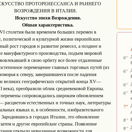
СКУССТВО ПРОТОРЕНЕССАНСА И РАННЕГО
ВОЗРОЖДЕНИЯ В ИТАЛИИ.
Искусство эпохи Возрождения.
Обшая характеристика.
VI столетия были временем больших перемен в
, политической и культурной жизни европейских
рный рост городов и развитие ремесел, а позднее и
е мануфактурного производства, подъем мировой
чт
6
 вовлекавшей в свою орбиту все более отдаленные
остепенное перемещение главных торговых путей (из
чт
6
оморья к северу, завершившееся после падения
 и великих географических открытий конца XV—
чт
6
I века), преобразили облик средневековой Европы.
чт
6
и перемены сопровождались широким обновлением
— расцветом естественных и точных наук, литературы
пт
7
альных языках и, в особенности, изобразительного
. Зародившись в городах Италии, это обновление
сб
8
 затем и другие европейские страны. Появление
сб
8
тания открыло невиданные возможности для