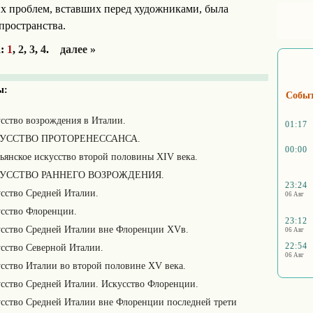
 проблем, вставших перед художниками, была
пространства.
а:
1
,
2
,
3
,
4
.
далее »
ы:
Собы
сство возрождения в Италии.
01:17
УССТВО ПРОТОРЕНЕССАНСА.
00:00
ьянское искусство второй половины XIV века.
УССТВО РАННЕГО ВОЗРОЖДЕНИЯ.
23:24
сство Средней Италии.
06 Авг
сство Флоренции.
23:12
сство Средней Италии вне Флоренции XVв.
06 Авг
22:54
сство Северной Италии.
06 Авг
сство Италии во второй половине XV века.
сство Средней Италии. Искусство Флоренции.
сство Средней Италии вне Флоренции последней трети