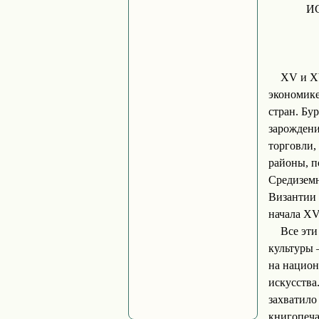
И
XV и X
экономике
стран. Бу
зарождени
торговли,
районы, п
Средиземн
Византии
начала XV
Все эт
культуры 
на национ
искусства
захватило
книгопеча