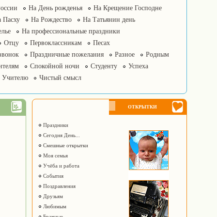
России
На День рожденья
На Крещение Господне
 Пасху
На Рождество
На Татьянин день
елье
На профессиональные праздники
Отцу
Первоклассникам
Песах
звонок
Праздничные пожелания
Разное
Родным
ителям
Спокойной ночи
Студенту
Успеха
Учителю
Чистый смысл
ОТКРЫТКИ
Праздники
Сегодня День...
Смешные открытки
Моя семья
Учёба и работа
События
Поздравления
Друзьям
Любимым
Брачные