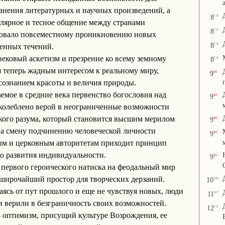
анения литературных и научных произведений, а
сб
8
улярное и тесное общение между странами
сб
8
вовало повсеместному проникновению новых
сб
8
енных течений.
ековый аскетизм и презрение ко всему земному
сб
8
 теперь жадным интересом к реальному миру,
вс
9
 сознанием красоты и величия природы.
емое в средние века первенство богословия над
вс
9
колеблено верой в неограниченные возможности
кого разума, который становится высшим мерилом
вс
9
а смену подчинению человеческой личности
вс
9
ым и церковным авторитетам приходит принцип
о развития индивидуальности.
вс
9
первого героического натиска на феодальный мир
широчайший простор для творческих дерзаний.
пн
10
ясь от пут прошлого и еще не чувствуя новых, люди
вт
11
и верили в безграничность своих возможностей.
ср
12
оптимизм, присущий культуре Возрождения, ее