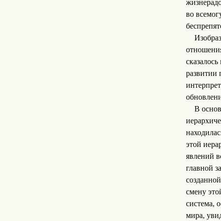
жизнерадо
во всемог
беспрепят
Изобраз
отношения
сказалось
развитии 
интерпрет
обновлени
В основ
иерархиче
находилас
этой иера
явлений в
главной з
созданной
смену это
система, 
мира, уви