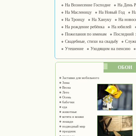
На Вознесение Господне
На День 
На Масленицу
На Новый Год
На
На Троицу
На Хануку
На новос
На рождение ребёнка
На юбилей
Пожелания по именам
Последний 
Свадебные, стихи на свадьбу
Служ
Утешение
Уходящим на пенсию
ОБОИ
Заставки для мобильного
Зима
Весна
Лето
Осень
бабочки
еда
животные
котята и кошки
лошади
подводный мир
праздник