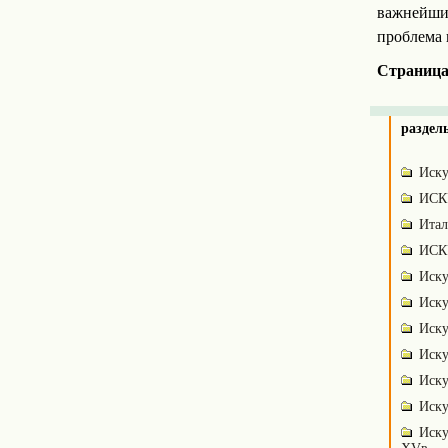
важнейших
проблема 
Страниц
раздел
Иску
ИСК
Итал
ИСК
Иску
Иску
Иску
Иску
Иску
Иску
Иску