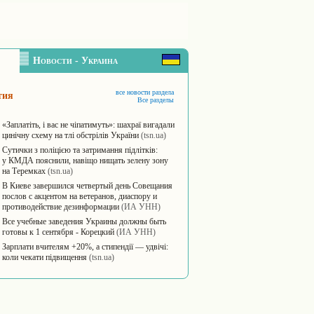
Новости - Украина
все новости раздела
тия
Все разделы
«Заплатіть, і вас не чіпатимуть»: шахраї вигадали
цинічну схему на тлі обстрілів України
(tsn.ua)
Сутички з поліцією та затримання підлітків:
у КМДА пояснили, навіщо нищать зелену зону
на Теремках
(tsn.ua)
В Киеве завершился четвертый день Совещания
послов с акцентом на ветеранов, диаспору и
противодействие дезинформации
(ИА УНН)
Все учебные заведения Украины должны быть
готовы к 1 сентября - Корецкий
(ИА УНН)
Зарплати вчителям +20%, а стипендії — удвічі:
коли чекати підвищення
(tsn.ua)