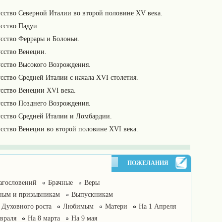
сство Северной Италии во второй половине XV века.
сство Падуи.
сство Феррары и Болоньи.
сство Венеции.
сство Высокого Возрождения.
сство Средней Италии с начала XVI столетия.
сство Венеции XVI века.
сство Позднего Возрождения.
сство Средней Италии и Ломбардии.
сство Венеции во второй половине XVI века.
ПОЖЕЛАНИЯ
агословений
Брачные
Веры
ным и призывникам
Выпускникам
Духовного роста
Любимым
Матери
На 1 Апреля
враля
На 8 марта
На 9 мая