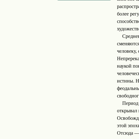
распростр
более рег
способст
художеств
Среднев
сменяются
человеку,
Непререка
наукой по
человечес
истины. Н
феодальн
свободног
Период 
открывал 
Освобожда
этой эпох
Отсюда — 