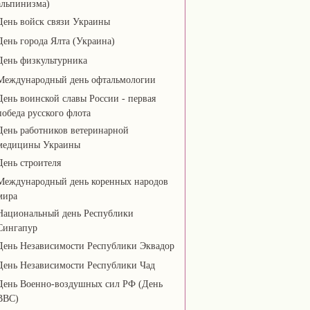
альпинизма)
День войск связи Украины
День города Ялта (Украина)
День физкультурника
Международный день офтальмологии
День воинской славы России - первая
победа русского флота
День работников ветеринарной
медицины Украины
День строителя
Международный день коренных народов
мира
Национальный день Республики
Сингапур
День Независимости Республики Эквадор
День Независимости Республики Чад
День Военно-воздушных сил РФ (День
ВВС)