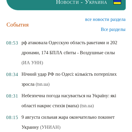
Новости - Украина
все новости раздела
События
Все разделы
рф атаковала Одесскую область ракетами и 202
08:53
дронами, 174 БПЛА сбиты - Воздушные силы
(ИА УНН)
Нічний удар РФ по Одесі: кількість потерпілих
08:34
зросла
(tsn.ua)
Небезпечна погода насувається на Україну: які
08:31
області накриє стихія (мапа)
(tsn.ua)
9 августа сильная жара окончательно покинет
08:15
Украину
(УНИАН)