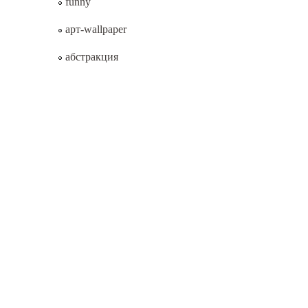
funny
арт-wallpaper
абстракция