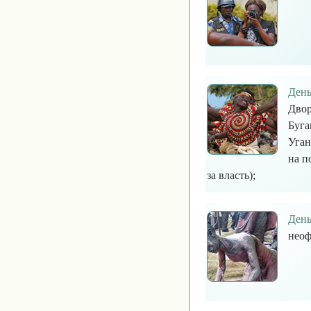
День
Двор
Буга
Уган
на п
за власть);
День
неоф