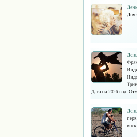
День
Дня 
День
Фран
Инди
Ниде
Трин
Дата на 2026 год. Отм
День
перв
воск