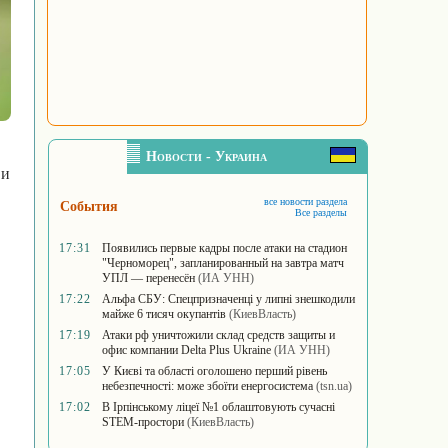
Новости - Украина
 и
все новости раздела
События
Все разделы
17:31
Появились первые кадры после атаки на стадион
"Черноморец", запланированный на завтра матч
УПЛ — перенесён
(ИА УНН)
17:22
Альфа СБУ: Спецпризначенці у липні знешкодили
майже 6 тисяч окупантів
(КиевВласть)
17:19
Атаки рф уничтожили склад средств защиты и
офис компании Delta Plus Ukraine
(ИА УНН)
17:05
У Києві та області оголошено перший рівень
небезпечності: може збоїти енергосистема
(tsn.ua)
17:02
В Ірпінському ліцеї №1 облаштовують сучасні
STEM-простори
(КиевВласть)