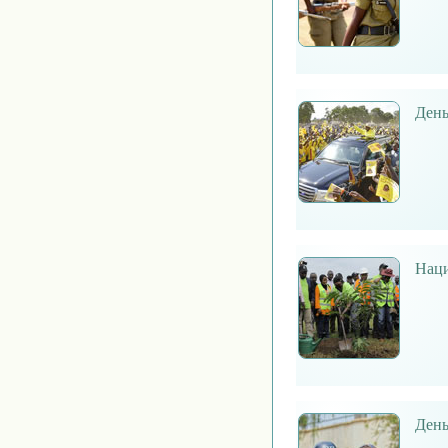
День
Наци
День