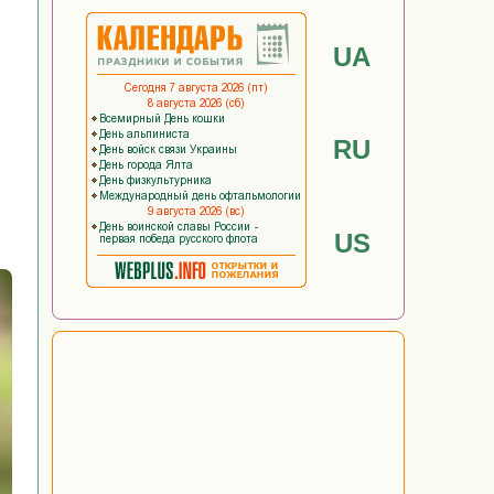
UA
RU
US