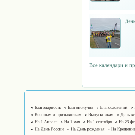
День
Все календари и п
Благодарность
Благополучия
Благословений
Военным и призывникам
Выпускникам
День в
На 1 Апреля
На 1 мая
На 1 сентября
На 23 фе
На День России
На День рожденья
На Крещение