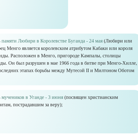
 памяти Любири в Королевстве Буганда - 24 мая
(Любири или
ец Менго является королевским атрибутом Кабаки или короля
нды. Расположен в Менго, пригороде Кампалы, столицы
ды. Он был разрушен в мае 1966 года в битве при Менго-Хилле,
оследних этапах борьбы между Мутесой II и Милтоном Оботом
 мучеников в Уганде - 3 июня
(посвящен христианским
итам, пострадавшим за веру);