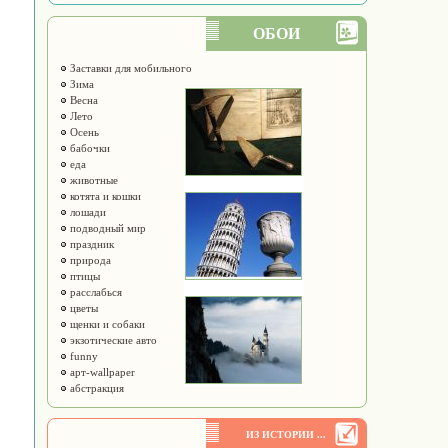
ОБОИ
Заставки для мобильного
Зима
Весна
Лето
Осень
бабочки
еда
животные
котята и кошки
лошади
подводный мир
праздник
природа
птицы
расслабься
цветы
щенки и собаки
экзотические авто
funny
арт-wallpaper
абстракция
ИЗ ИСТОРИИ ...