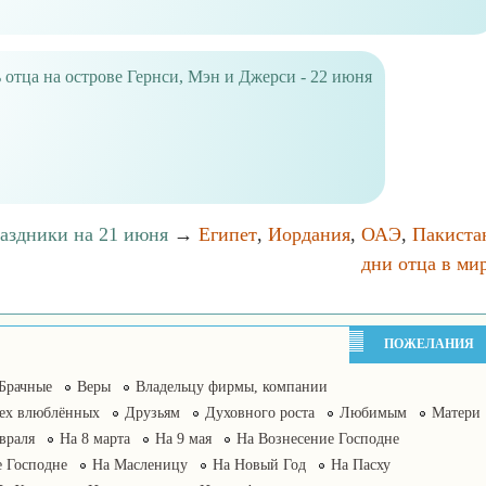
 отца на острове Гернси, Мэн и Джерси - 22 июня
раздники на 21 июня
→
Египет
,
Иордания
,
ОАЭ
,
Пакиста
дни отца в ми
ПОЖЕЛАНИЯ
Брачные
Веры
Владельцу фирмы, компании
сех влюблённых
Друзьям
Духовного роста
Любимым
Матери
враля
На 8 марта
На 9 мая
На Вознесение Господне
 Господне
На Масленицу
На Новый Год
На Пасху