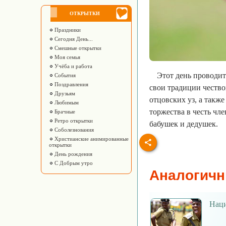
ОТКРЫТКИ
Праздники
Сегодня День...
Смешные открытки
Моя семья
Учёба и работа
Этот день проводит
События
Поздравления
свои традиции чество
Друзьям
отцовских уз, а такж
Любимым
торжества в честь чле
Брачные
Ретро открытки
бабушек и дедушек.
Соболезнования
Христианские анимированные
открытки
День рождения
С Добрым утро
Аналогичн
Наци