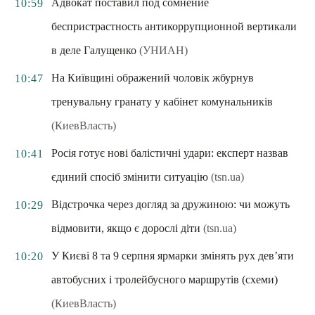
Адвокат поставил под сомнение
10:59
беспристрастность антикоррупционной вертикали
в деле Галущенко
(УНИАН)
На Київщині ображений чоловік жбурнув
10:47
тренувальну гранату у кабінет комунальників
(КиевВласть)
Росія готує нові балістичні удари: експерт назвав
10:41
єдиний спосіб змінити ситуацію
(tsn.ua)
Відстрочка через догляд за дружиною: чи можуть
10:29
відмовити, якщо є дорослі діти
(tsn.ua)
У Києві 8 та 9 серпня ярмарки змінять рух дев’яти
10:20
автобусних і тролейбусного маршрутів (схеми)
(КиевВласть)