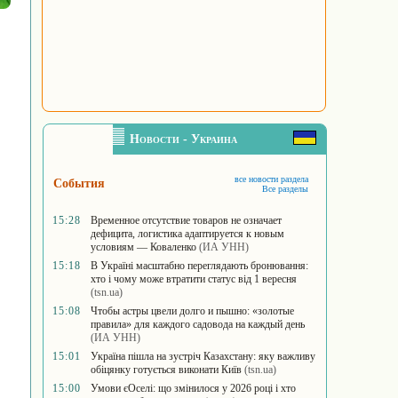
Новости - Украина
все новости раздела
События
Все разделы
15:28
Временное отсутствие товаров не означает
дефицита, логистика адаптируется к новым
условиям — Коваленко
(ИА УНН)
15:18
В Україні масштабно переглядають бронювання:
хто і чому може втратити статус від 1 вересня
(tsn.ua)
15:08
Чтобы астры цвели долго и пышно: «золотые
правила» для каждого садовода на каждый день
(ИА УНН)
15:01
Україна пішла на зустріч Казахстану: яку важливу
обіцянку готується виконати Київ
(tsn.ua)
15:00
Умови єОселі: що змінилося у 2026 році і хто