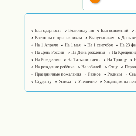
Благодарность
Благополучия
Благословений
Военным и призывникам
Выпускникам
День в
На 1 Апреля
На 1 мая
На 1 сентября
На 23 фе
На День России
На День рожденья
На Крещение
На Рождество
На Татьянин день
На Троицу
На рождение ребёнка
На юбилей
Отцу
Перво
Праздничные пожелания
Разное
Родным
Сва
Студенту
Успеха
Утешение
Уходящим на пе