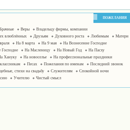
ПОЖЕЛАНИЯ
Брачные
Веры
Владельцу фирмы, компании
сех влюблённых
Друзьям
Духовного роста
Любимым
Матери
враля
На 8 марта
На 9 мая
На Вознесение Господне
 Господне
На Масленицу
На Новый Год
На Пасху
На Хануку
На новоселье
На профессиональные праздники
классникам
Песах
Пожелания по именам
Последний звонок
дебные, стихи на свадьбу
Служителям
Спокойной ночи
нсию
Учителю
Чистый смысл