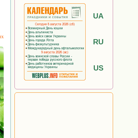
UA
ых
RU
US