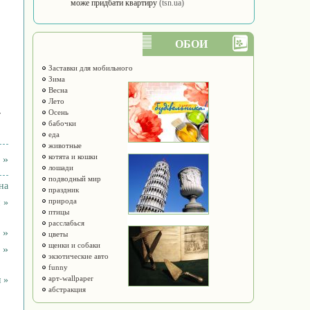
може придбати квартиру
(tsn.ua)
ОБОИ
Заставки для мобильного
Зима
Весна
Лето
-
Осень
бабочки
еда
животные
котята и кошки
 »
лошади
подводный мир
на
праздник
природа
 »
птицы
расслабься
 »
цветы
щенки и собаки
 »
экзотические авто
funny
арт-wallpaper
 »
абстракция