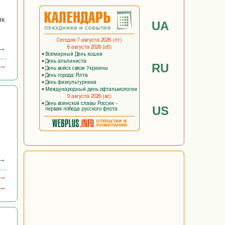
ик
UA
 →
RU
 →
US
 →
 →
 →