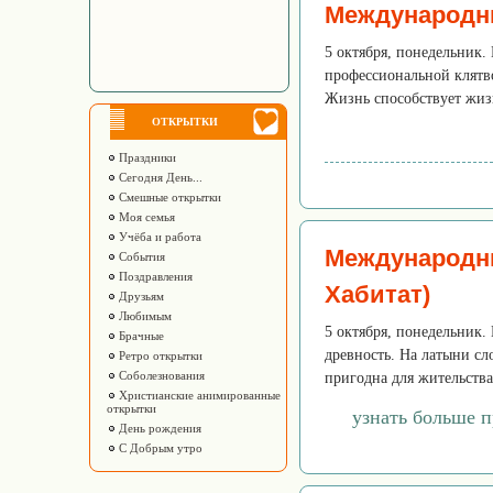
Международн
5 октября, понедельник.
профессиональной клятво
Жизнь способствует жизн
ОТКРЫТКИ
Праздники
Сегодня День...
Смешные открытки
Моя семья
Учёба и работа
Международн
События
Поздравления
Хабитат)
Друзьям
Любимым
5 октября, понедельник.
Брачные
древность. На латыни сло
Ретро открытки
Соболезнования
пригодна для жительства
Христианские анимированные
открытки
узнать больше 
День рождения
С Добрым утро