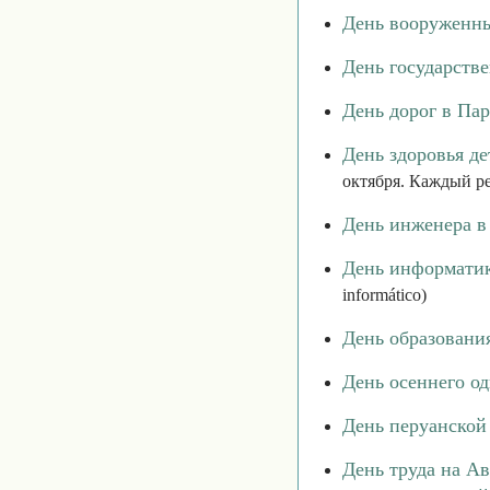
День вооруженн
День государств
День дорог в Пар
День здоровья д
октября. Каждый р
День инженера в
День информатик
informático)
День образовани
День осеннего о
День перуанско
День труда на А