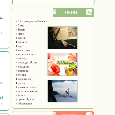
ОБОИ
к.
Заставки для мобильного
Зима
Весна
 →
Лето
Осень
 →
бабочки
еда
животные
котята и кошки
лошади
подводный мир
праздник
природа
птицы
расслабься
ая
цветы
щенки и собаки
экзотические авто
funny
т)
арт-wallpaper
→
абстракция