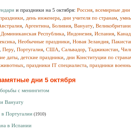
ендари
и праздники на 5 октября:
Россия
,
всемирные дни
праздники
,
день инженера
,
дни учителя по странам
,
умн
Австралия
,
Аргентина
,
Боливия
,
Вануату
,
Великобритани
,
Доминиканская Республика
,
Индонезия
,
Испания
,
Канад
ексика
,
Необычные праздники
,
Новая Зеландия
,
Пакиста
,
Перу
,
Португалия
,
США
,
Сальвадор
,
Таджикистан
,
Чил
ие даты
,
детские праздники
,
дни Конституции по страна
 животных
,
праздники IT специалиста
,
праздники военн
памятные дни 5 октября
борьбы с менингитом
и Вануату
 в Португалии
(1910)
на в Испании