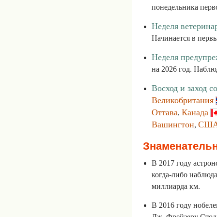
понедельника перв
Неделя ветерина
Начинается в перв
Неделя предупре
на 2026 год. Наблю
Восход и заход с
Великобритания
Оттава
Канада
,
Вашингтон
СШ
,
Знаменатель
В 2017 году астро
когда-либо наблюда
миллиарда км.
В 2016 году нобел
Дж. Фрейзеру Стодд