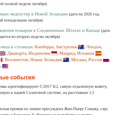
ой полной недели октября)
рных медсестер в Новой Зеландии
(дата на 2026 год.
ый понедельник октября)
ждения пожаров в Соединенных Штатах и Канаде
(дата
дается во вторую неделю октября)
олнца в столицах
Канберра
Австралия
Лондон
:
,
;
,
Джакарта
Индонезия
Мадрид
Испания
;
,
;
,
;
Веллингтон
Новая Зеландия
Москва
Россия
;
,
;
,
;
А
ные события
номы идентифицируют C/2017 K2, самую отдаленную комету,
емую в нашей Солнечной системе, на расстоянии 1,5
евская премия по химии присуждена Жан-Пьеру Соважу, сэру
арту и Бернарду Л. Феринге за разработку и синтез