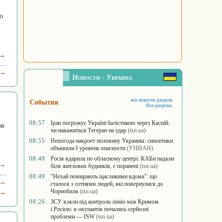
о
 →
 →
Новости - Украина
все новости раздела
События
Все разделы
08:57
Іран погрожує Україні балістикою через Каспій:
ов
чи наважиться Тегеран на удар
(tsn.ua)
08:55
Непогода накроет половину Украины: синоптики
объявили I уровень опасности
(УНИАН)
08:49
Росія вдарила по обласному центрі: КАБи падали
 →
біля житлових будинків, є поранені
(tsn.ua)
08:49
"Нехай помирають щасливими вдома": що
 →
сталося з сотнями людей, які повернулися до
Чорнобиля
(tsn.ua)
 →
08:26
ЗСУ взяли під контроль лінію між Кримом
і Росією: в окупантів почались серйозні
проблеми — ISW
(tsn.ua)