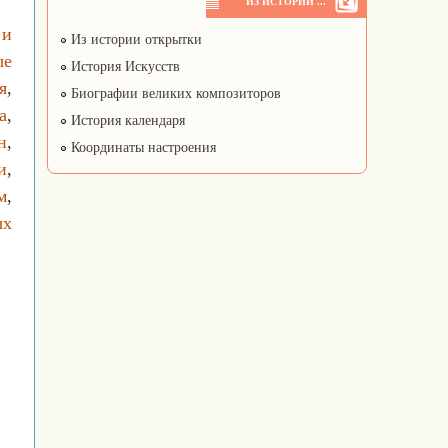
ИЗ ИСТОРИИ ...
 и
Из истории открытки
ые
История Искусств
я
,
Биографии великих композиторов
а
,
История календаря
н
,
Координаты настроения
и
,
м
,
ых