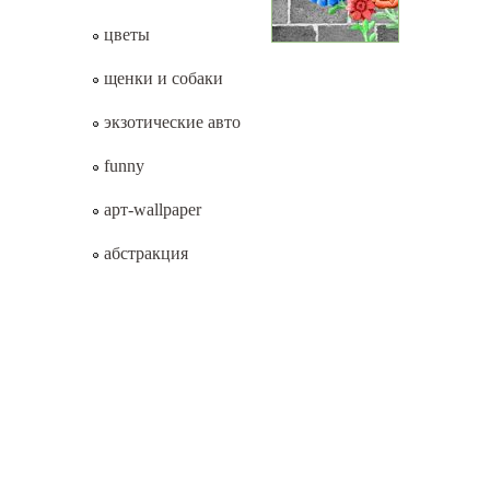
цветы
щенки и собаки
экзотические авто
funny
арт-wallpaper
абстракция