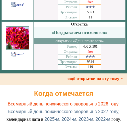
Отправка:
free
Рейтинг:
Просмотров:
5853
Отсылок:
11
Открытка
«Поздравляем психологов»
открытки «День психолога»
Размер:
450 Х 301
Отправка:
free
Рейтинг:
Просмотров:
9344
Отсылок:
119
ещё открытки на эту тему »
Когда отмечается
Всемирный день психического здоровья в 2026 году
,
Всемирный день психического здоровья в 2027 году
,
календарная дата в
2025-м
,
2024-м
,
2023-м
,
2022-м
году.