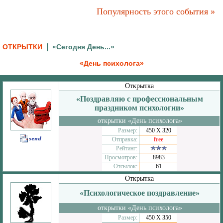
Популярность этого события »
|
ОТКРЫТКИ
«Сегодня День...»
«День психолога»
Открытка
«Поздравляю с профессиональным
праздником психологии»
открытки «День психолога»
Размер:
450 Х 320
Отправка:
free
Рейтинг:
Просмотров:
8983
Отсылок:
61
Открытка
«Психологическое поздравление»
открытки «День психолога»
Размер:
450 Х 350