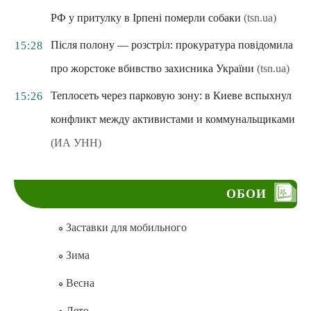
РФ у притулку в Ірпені померли собаки
(tsn.ua)
Після полону — розстріл: прокуратура повідомила
15:28
про жорстоке вбивство захисника України
(tsn.ua)
Теплосеть через парковую зону: в Киеве вспыхнул
15:26
конфликт между активистами и коммунальщиками
(ИА УНН)
ОБОИ
Заставки для мобильного
Зима
Весна
Лето