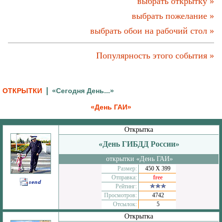
выбрать открытку »
выбрать пожелание »
выбрать обои на рабочий стол »
Популярность этого события »
|
ОТКРЫТКИ
«Сегодня День...»
«День ГАИ»
Открытка
«День ГИБДД России»
открытки «День ГАИ»
Размер:
450 Х 399
Отправка:
free
Рейтинг:
Просмотров:
4742
Отсылок:
5
Открытка