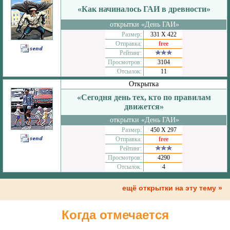
«Как начиналось ГАИ в древности»
открытки «День ГАИ»
Размер:
331 Х 422
Отправка:
free
Рейтинг:
Просмотров:
3104
Отсылок:
11
Открытка
«Сегодня день тех, кто по правилам
движется»
открытки «День ГАИ»
Размер:
450 Х 297
Отправка:
free
Рейтинг:
Просмотров:
4290
Отсылок:
4
ещё открытки на эту тему »
Когда отмечается