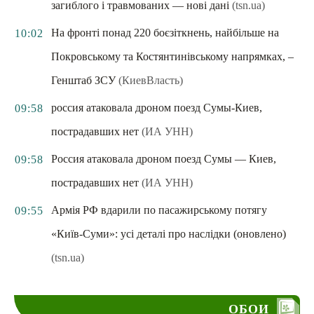
загиблого і травмованих — нові дані
(tsn.ua)
На фронті понад 220 боєзіткнень, найбільше на
10:02
Покровському та Костянтинівському напрямках, –
Генштаб ЗСУ
(КиевВласть)
россия атаковала дроном поезд Сумы-Киев,
09:58
пострадавших нет
(ИА УНН)
Россия атаковала дроном поезд Сумы — Киев,
09:58
пострадавших нет
(ИА УНН)
Армія РФ вдарили по пасажирському потягу
09:55
«Київ-Суми»: усі деталі про наслідки (оновлено)
(tsn.ua)
ОБОИ