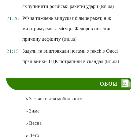
як зупинити російські ракетні удари
(tsn.ua)
РФ за тиждень випускає більше ракет, ніж
21:26
ми отримуємо за місяць: Федоров пояснив
причину дефіциту
(tsn.ua)
Задули та виштовхали ногами з таксі: в Одесі
21:15
працівники ТЦК потрапили в скандал
(tsn.ua)
ОБОИ
Заставки для мобильного
Зима
Весна
Лето