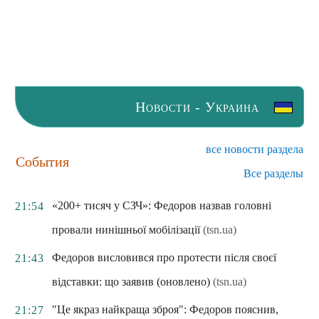
Новости - Украина
все новости раздела
События
Все разделы
«200+ тисяч у СЗЧ»: Федоров назвав головні
21:54
провали нинішньої мобілізації
(tsn.ua)
Федоров висловився про протести після своєї
21:43
відставки: що заявив (оновлено)
(tsn.ua)
"Це якраз найкраща зброя": Федоров пояснив,
21:27