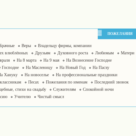
ПОЖЕЛАНИЯ
Брачные
Веры
Владельцу фирмы, компании
сех влюблённых
Друзьям
Духовного роста
Любимым
Матери
враля
На 8 марта
На 9 мая
На Вознесение Господне
 Господне
На Масленицу
На Новый Год
На Пасху
На Хануку
На новоселье
На профессиональные праздники
классникам
Песах
Пожелания по именам
Последний звонок
дебные, стихи на свадьбу
Служителям
Спокойной ночи
нсию
Учителю
Чистый смысл