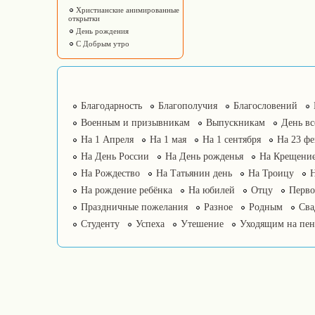
Христианские анимированные
открытки
День рождения
С Добрым утро
Благодарность
Благополучия
Благословений
Военным и призывникам
Выпускникам
День в
На 1 Апреля
На 1 мая
На 1 сентября
На 23 фе
На День России
На День рожденья
На Крещение
На Рождество
На Татьянин день
На Троицу
На рождение ребёнка
На юбилей
Отцу
Перво
Праздничные пожелания
Разное
Родным
Сва
Студенту
Успеха
Утешение
Уходящим на пе