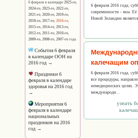
6 февраля в календаре
2025-го
,
6 февраля 2016 года, су
2024-го
,
2023-го
,
2022-го
,
современности - моа. Её 
2021-го
,
2020-го
,
2019-го
,
Новой Зеландии является
2018-го
,
2017-го
,
2016-го
,
2015-го
,
2014-го
,
2013-го
,
2012-го
,
2011-го
,
2010-го
,
2009-го
,
2008-го
,
2007-го
года.
События 6 февраля
Международны
в календаре ООН на
калечащим оп
2016 год →
6 февраля 2016 года, су
Праздники 6
все процедуры, направл
февраля в календаре
немедицинских целях. Э
здоровья на 2016 год
→
международн...
узнать 
Мероприятия 6
калечащ
февраля в календаре
национальных
праздников на 2016
год →