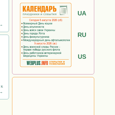
UA
 →
RU
US
 к
 →