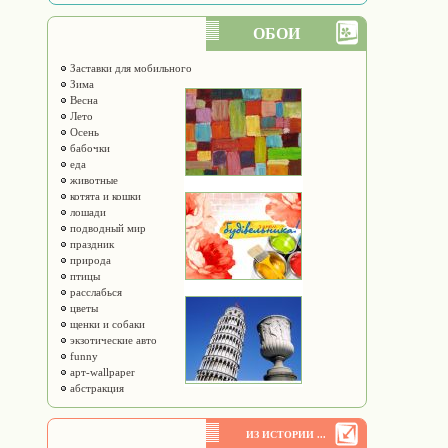
ОБОИ
Заставки для мобильного
Зима
Весна
Лето
Осень
бабочки
еда
животные
котята и кошки
лошади
подводный мир
праздник
природа
птицы
расслабься
цветы
щенки и собаки
экзотические авто
funny
арт-wallpaper
абстракция
ИЗ ИСТОРИИ ...