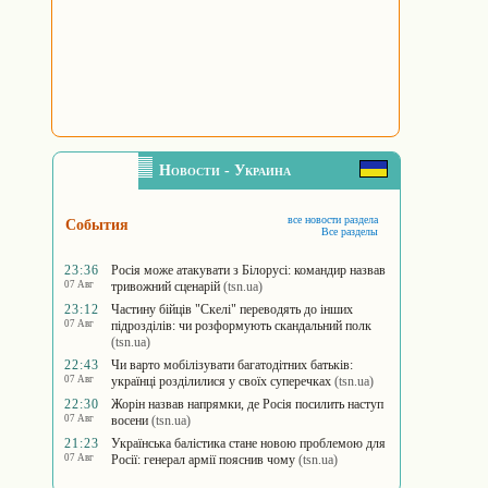
Новости - Украина
все новости раздела
События
Все разделы
23:36
Росія може атакувати з Білорусі: командир назвав
07 Авг
тривожний сценарій
(tsn.ua)
23:12
Частину бійців "Скелі" переводять до інших
07 Авг
підрозділів: чи розформують скандальний полк
(tsn.ua)
22:43
Чи варто мобілізувати багатодітних батьків:
07 Авг
українці розділилися у своїх суперечках
(tsn.ua)
22:30
Жорін назвав напрямки, де Росія посилить наступ
07 Авг
восени
(tsn.ua)
21:23
Українська балістика стане новою проблемою для
07 Авг
Росії: генерал армії пояснив чому
(tsn.ua)