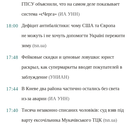
ГПСУ объяснили, что на самом деле показывает
система «єЧерга»
(ИА УНН)
Дефіцит антибалістики: чому США та Європа
18:00
не можуть і не хочуть допомогти Україні пережити
зиму
(tsn.ua)
Фейковые скидки и ценовые ловушки: юрист
17:48
раскрыл, как супермаркеты вводят покупателей в
заблуждение
(УНИАН)
В Киеве два района частично остались без света
17:44
из-за аварии
(ИА УНН)
Тисяча незаконно списаних чоловіків: суд взяв під
17:40
варту ексочільника Мукачівського ТЦК
(tsn.ua)