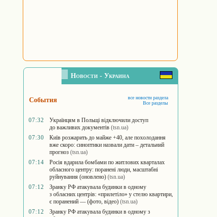
Новости - Украина
все новости раздела
События
Все разделы
07:32
Українцям в Польщі відключили доступ
до важливих документів
(tsn.ua)
07:30
Київ розжарить до майже +40, але похолодання
вже скоро: синоптики назвали дати – детальний
прогноз
(tsn.ua)
07:14
Росія вдарила бомбами по житлових кварталах
обласного центру: поранені люди, масштабні
руйнування (оновлено)
(tsn.ua)
07:12
Зранку РФ атакувала будинки в одному
з обласних центрів: «прилетіло» у стелю квартири,
є поранений — (фото, відео)
(tsn.ua)
07:12
Зранку РФ атакувала будинки в одному з