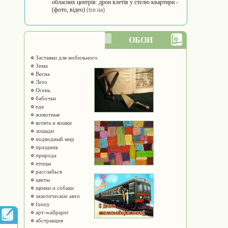
обласних центрів: дрон влетів у стелю квартири -
(фото, відео)
(tsn.ua)
ОБОИ
Заставки для мобильного
Зима
Весна
Лето
Осень
бабочки
еда
животные
котята и кошки
лошади
подводный мир
праздник
природа
птицы
расслабься
цветы
щенки и собаки
экзотические авто
funny
арт-wallpaper
абстракция