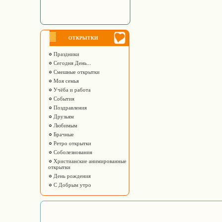
ОТКРЫТКИ
Праздники
Сегодня День...
Смешные открытки
Моя семья
Учёба и работа
События
Поздравления
Друзьям
Любимым
Брачные
Ретро открытки
Соболезнования
Христианские анимированные
открытки
День рождения
С Добрым утро