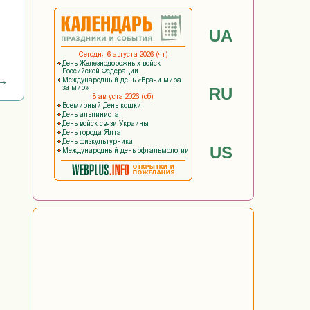
UA
 →
RU
US