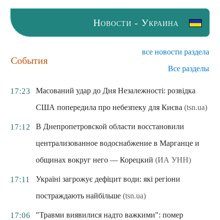
Новости - Украина
все новости раздела
События
Все разделы
Масований удар до Дня Незалежності: розвідка
17:23
США попередила про небезпеку для Києва
(tsn.ua)
В Днепропетровской области восстановили
17:12
централизованное водоснабжение в Марганце и
общинах вокруг него — Корецкий
(ИА УНН)
Україні загрожує дефіцит води: які регіони
17:11
постраждають найбільше
(tsn.ua)
"Травми виявилися надто важкими": помер
17:06