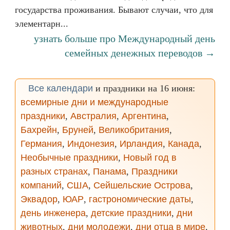
государства проживания. Бывают случаи, что для
элементарн...
узнать больше про Международный день
семейных денежных переводов →
Все календари
и праздники на 16 июня:
всемирные дни и международные
праздники
,
Австралия
,
Аргентина
,
Бахрейн
,
Бруней
,
Великобритания
,
Германия
,
Индонезия
,
Ирландия
,
Канада
,
Необычные праздники
,
Новый год в
разных странах
,
Панама
,
Праздники
компаний
,
США
,
Сейшельские Острова
,
Эквадор
,
ЮАР
,
гастрономические даты
,
день инженера
,
детские праздники
,
дни
животных
,
дни молодежи
,
дни отца в мире
,