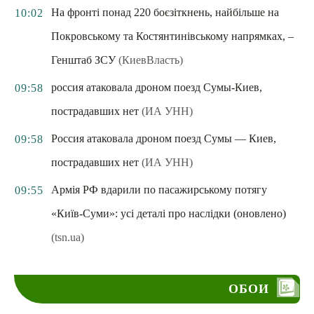
На фронті понад 220 боєзіткнень, найбільше на
10:02
Покровському та Костянтинівському напрямках, –
Генштаб ЗСУ
(КиевВласть)
россия атаковала дроном поезд Сумы-Киев,
09:58
пострадавших нет
(ИА УНН)
Россия атаковала дроном поезд Сумы — Киев,
09:58
пострадавших нет
(ИА УНН)
Армія РФ вдарили по пасажирському потягу
09:55
«Київ-Суми»: усі деталі про наслідки (оновлено)
(tsn.ua)
ОБОИ