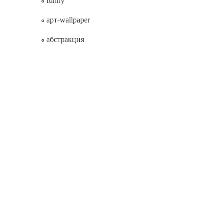
funny
арт-wallpaper
абстракция