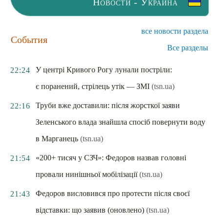
Новости - Украина
все новости раздела
События
Все разделы
У центрі Кривого Рогу лунали постріли:
22:24
є поранений, стрілець утік — ЗМІ
(tsn.ua)
Труби вже доставили: після жорсткої заяви
22:16
Зеленського влада знайшла спосіб повернути воду
в Марганець
(tsn.ua)
«200+ тисяч у СЗЧ»: Федоров назвав головні
21:54
провали нинішньої мобілізації
(tsn.ua)
Федоров висловився про протести після своєї
21:43
відставки: що заявив (оновлено)
(tsn.ua)