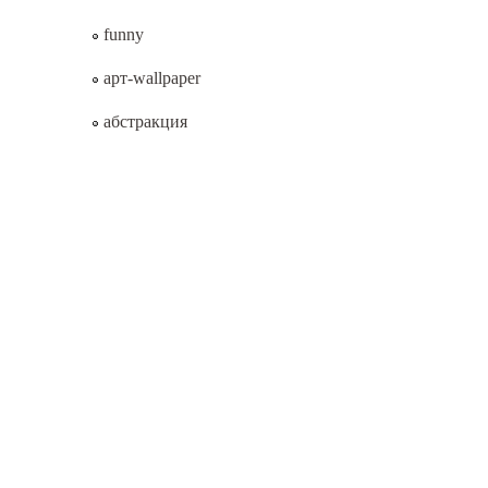
funny
арт-wallpaper
абстракция