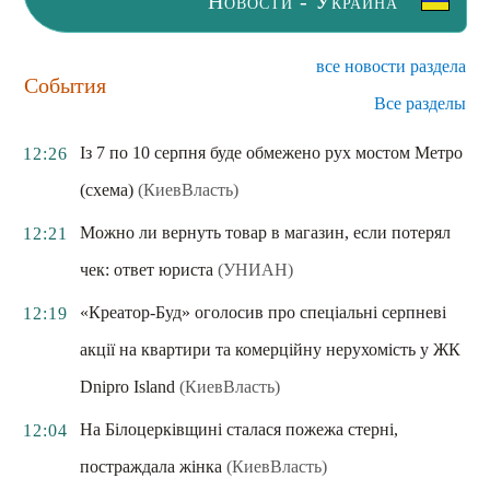
Новости - Украина
все новости раздела
События
Все разделы
Із 7 по 10 серпня буде обмежено рух мостом Метро
12:26
(схема)
(КиевВласть)
Можно ли вернуть товар в магазин, если потерял
12:21
чек: ответ юриста
(УНИАН)
«Креатор-Буд» оголосив про спеціальні серпневі
12:19
акції на квартири та комерційну нерухомість у ЖК
Dnipro Island
(КиевВласть)
На Білоцерківщині сталася пожежа стерні,
12:04
постраждала жінка
(КиевВласть)