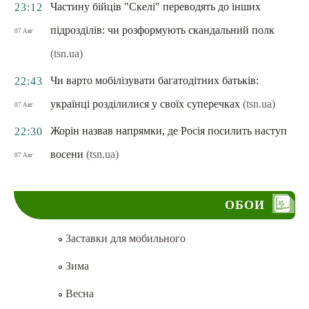
Частину бійців "Скелі" переводять до інших
23:12
підрозділів: чи розформують скандальний полк
07 Авг
(tsn.ua)
Чи варто мобілізувати багатодітних батьків:
22:43
українці розділилися у своїх суперечках
(tsn.ua)
07 Авг
Жорін назвав напрямки, де Росія посилить наступ
22:30
восени
(tsn.ua)
07 Авг
ОБОИ
Заставки для мобильного
Зима
Весна