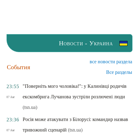
Новости - Украина
все новости раздела
События
Все разделы
"Поверніть мого чоловіка!": у Калинівці родичів
23:55
екскомбрига Лучанова зустріли розлючені люди
07 Авг
(tsn.ua)
Росія може атакувати з Білорусі: командир назвав
23:36
тривожний сценарій
(tsn.ua)
07 Авг