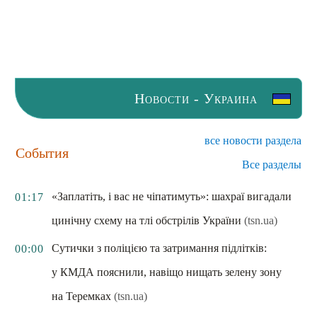
Новости - Украина
все новости раздела
События
Все разделы
«Заплатіть, і вас не чіпатимуть»: шахраї вигадали
01:17
цинічну схему на тлі обстрілів України
(tsn.ua)
Сутички з поліцією та затримання підлітків:
00:00
у КМДА пояснили, навіщо нищать зелену зону
на Теремках
(tsn.ua)