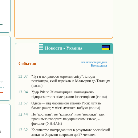
,
 →
Новости - Украина
все новости раздела
События
Все разделы
13:07
“Тут я почуваюся королем світу”: історія
 →
пенсіонера, який переїхав із Мальорки до Таїланду
(tsn.ua)
 →
13:04
Удар РФ по Житомирщині: пошкоджено
підприємство з німецькими інвестиціями
(tsn.ua)
12:57
Одеса — під масованою атакою Росії: летять
багато ракет, у місті лунають вибухи
(tsn.ua)
12:44
Не "костыли", не "коляска" и не "носилки": как
правильно говорить на украинском языке, –
филолог
(УНИАН)
,
12:32
Количество пострадавших в результате российской
и
атаки на Харьков возросло до 27 человек