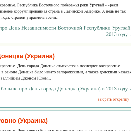
оскресенье. Республика Восточного побережья реки Уругвай - «реки
именее коррумпированная страна в Латинской Америке. А ведь не так
 года, страной управляла военн...
 про День Независимости Восточной Республики Уругвай
2013 году
онецка (Украина)
скресенье. День города Донецка отмечается в последнее воскресенье
ь в районе Донецка было начато запорожскими, а также донскими казака
ду валлийцем Джоном Юзом...
 больше про День города Донецка (Украина) в 2013 году
выбрать открытку
овно (Украина)
скресенье. День города Ровно отмечается в последнее воскресенье августа.