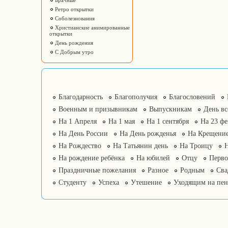
Брачные
Ретро открытки
Соболезнования
Христианские анимированные
открытки
День рождения
С Добрым утро
Благодарность
Благополучия
Благословений
Военным и призывникам
Выпускникам
День в
На 1 Апреля
На 1 мая
На 1 сентября
На 23 фе
На День России
На День рожденья
На Крещение
На Рождество
На Татьянин день
На Троицу
На рождение ребёнка
На юбилей
Отцу
Перво
Праздничные пожелания
Разное
Родным
Сва
Студенту
Успеха
Утешение
Уходящим на пе