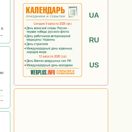
UA
 в
 →
RU
US
ми
 →
 →