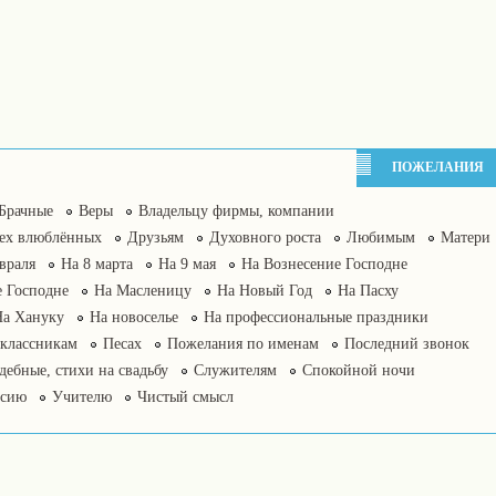
ПОЖЕЛАНИЯ
Брачные
Веры
Владельцу фирмы, компании
сех влюблённых
Друзьям
Духовного роста
Любимым
Матери
враля
На 8 марта
На 9 мая
На Вознесение Господне
 Господне
На Масленицу
На Новый Год
На Пасху
На Хануку
На новоселье
На профессиональные праздники
классникам
Песах
Пожелания по именам
Последний звонок
дебные, стихи на свадьбу
Служителям
Спокойной ночи
нсию
Учителю
Чистый смысл