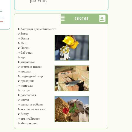
(ИА УНН)
 →
ОБОИ
 →
Заставки для мобильного
Зима
Весна
Лето
Осень
бабочки
еда
животные
котята и кошки
лошади
подводный мир
праздник
природа
птицы
расслабься
цветы
щенки и собаки
экзотические авто
funny
арт-wallpaper
абстракция