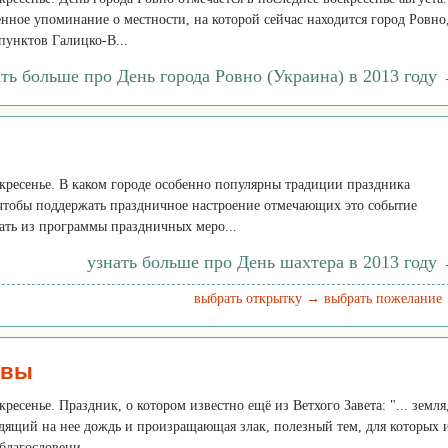
нное упоминание о местности, на которой сейчас находится город Ровно
пунктов Галицко-В...
ать больше про День города Ровно (Украина) в 2013 году
оскресенье. В каком городе особенно популярны традиции праздника
 чтобы поддержать праздничное настроение отмечающих это событие
ать из программы праздничных меро...
узнать больше про День шахтера в 2013 году
выбрать открытку →
выбрать пожелание
твы
скресенье. Праздник, о котором известно ещё из Ветхого Завета: "... земля
дящий на нее дождь и произращающая злак, полезный тем, для которых 
благословени...