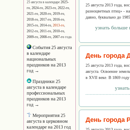
25 августа в календаре
2025-
25 августа 2013 года, в
го
,
2024-го
,
2023-го
,
2022-го
,
разноцветных птиц» - на
2021-го
,
2020-го
,
2019-го
,
давно, буквально до 1985
2018-го
,
2017-го
,
2016-го
,
2015-го
,
2014-го
,
2013-го
,
узнать больше
2012-го
,
2011-го
,
2010-го
,
2009-го
,
2008-го
,
2007-го
года.
События 25 августа
в календаре
День города Д
национальных
праздников на 2013
25 августа 2013 года, во
год →
августа. Освоение земел
в XVII веке. В 1869 го
Праздники 25
августа в календаре
узнать
профессиональных
праздников на 2013
год →
Мероприятия 25
День города Р
августа в церковном
календаре на 2013 год
25 августа 2013 года, во