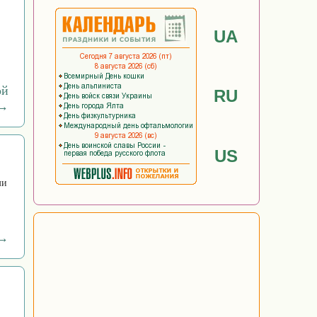
UA
ой
RU
 →
US
ми
 →