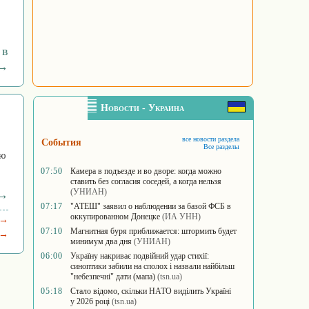
 в
 →
Новости - Украина
все новости раздела
События
Все разделы
юю
07:50
Камера в подъезде и во дворе: когда можно
ставить без согласия соседей, а когда нельзя
(УНИАН)
 →
07:17
"АТЕШ" заявил о наблюдении за базой ФСБ в
оккупированном Донецке
(ИА УНН)
 →
07:10
Магнитная буря приближается: штормить будет
 →
минимум два дня
(УНИАН)
06:00
Україну накриває подвійний удар стихії:
синоптики забили на сполох і назвали найбільш
"небезпечні" дати (мапа)
(tsn.ua)
05:18
Стало відомо, скільки НАТО виділить Україні
у 2026 році
(tsn.ua)