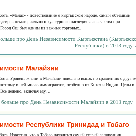
уббота. «Манас» - повествование о кыргызском народе, самый объёмный
едевров нематериального культурного наследия человечества при
ород Ош был одним из важных торговых...
больше про День Независимости Кыргызстана (Кыргызск
Республики) в 2013 году
симости Малайзии
уббота. Уровень жизни в Малайзии довольно высок по сравнению с други
поэтому в ней много иммигрантов, особенно из Китая и Индии. Цены в
Все дешево, включая еду, ...
ь больше про День Независимости Малайзии в 2013 году
имости Республики Тринидад и Тобаго
ббота. Известно, что в Тобаго находится самый старый заповедник