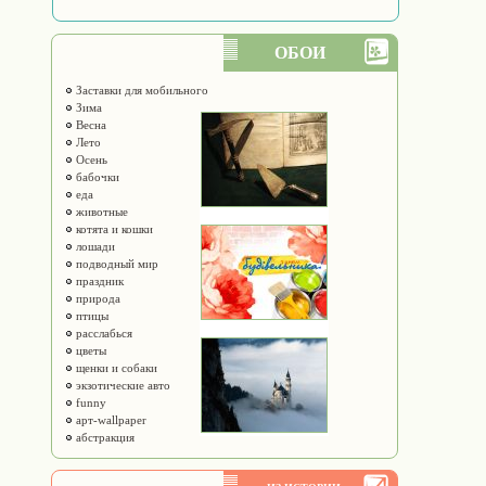
ОБОИ
Заставки для мобильного
Зима
Весна
Лето
Осень
бабочки
еда
животные
котята и кошки
лошади
подводный мир
праздник
природа
птицы
расслабься
цветы
щенки и собаки
экзотические авто
funny
арт-wallpaper
абстракция