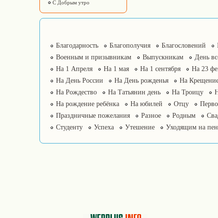
С Добрым утро
Благодарность
Благополучия
Благословений
Военным и призывникам
Выпускникам
День в
На 1 Апреля
На 1 мая
На 1 сентября
На 23 фе
На День России
На День рожденья
На Крещение
На Рождество
На Татьянин день
На Троицу
На рождение ребёнка
На юбилей
Отцу
Перво
Праздничные пожелания
Разное
Родным
Сва
Студенту
Успеха
Утешение
Уходящим на пе