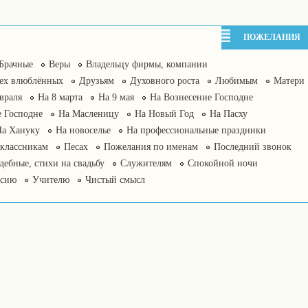
ПОЖЕЛАНИЯ
Брачные
Веры
Владельцу фирмы, компании
сех влюблённых
Друзьям
Духовного роста
Любимым
Матери
враля
На 8 марта
На 9 мая
На Вознесение Господне
 Господне
На Масленицу
На Новый Год
На Пасху
На Хануку
На новоселье
На профессиональные праздники
классникам
Песах
Пожелания по именам
Последний звонок
дебные, стихи на свадьбу
Служителям
Спокойной ночи
нсию
Учителю
Чистый смысл