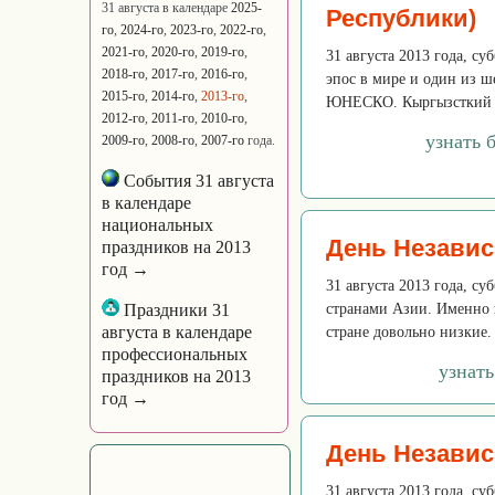
31 августа в календаре
2025-
Республики)
го
,
2024-го
,
2023-го
,
2022-го
,
2021-го
,
2020-го
,
2019-го
,
31 августа 2013 года, с
2018-го
,
2017-го
,
2016-го
,
эпос в мире и один из ш
2015-го
,
2014-го
,
2013-го
,
ЮНЕСКО. Кыргызсткий Г
2012-го
,
2011-го
,
2010-го
,
узнать 
2009-го
,
2008-го
,
2007-го
года.
События 31 августа
в календаре
национальных
День Незави
праздников на 2013
год →
31 августа 2013 года, с
Праздники 31
странами Азии. Именно 
августа в календаре
стране довольно низкие. 
профессиональных
узнат
праздников на 2013
год →
День Независ
31 августа 2013 года, су