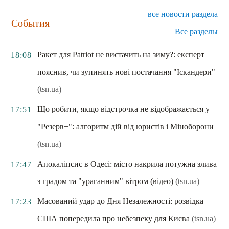
все новости раздела
События
Все разделы
Ракет для Patriot не вистачить на зиму?: експерт
18:08
пояснив, чи зупинять нові постачання "Іскандери"
(tsn.ua)
Що робити, якщо відстрочка не відображається у
17:51
"Резерв+": алгоритм дій від юристів і Міноборони
(tsn.ua)
Апокаліпсис в Одесі: місто накрила потужна злива
17:47
з градом та "ураганним" вітром (відео)
(tsn.ua)
Масований удар до Дня Незалежності: розвідка
17:23
США попередила про небезпеку для Києва
(tsn.ua)