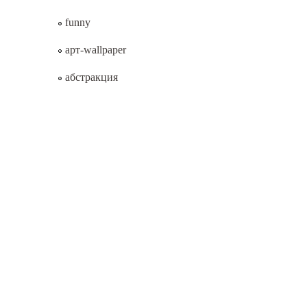
funny
арт-wallpaper
абстракция