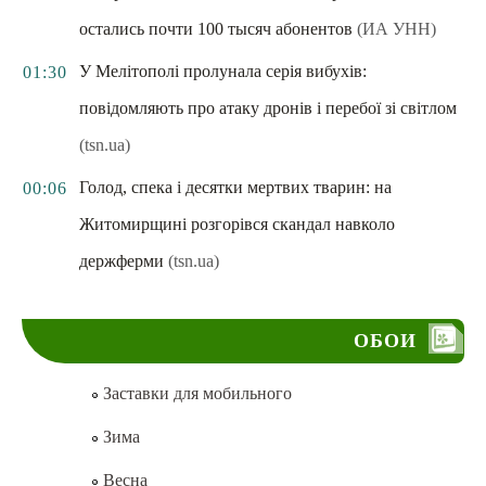
остались почти 100 тысяч абонентов
(ИА УНН)
У Мелітополі пролунала серія вибухів:
01:30
повідомляють про атаку дронів і перебої зі світлом
(tsn.ua)
Голод, спека і десятки мертвих тварин: на
00:06
Житомирщині розгорівся скандал навколо
держферми
(tsn.ua)
ОБОИ
Заставки для мобильного
Зима
Весна