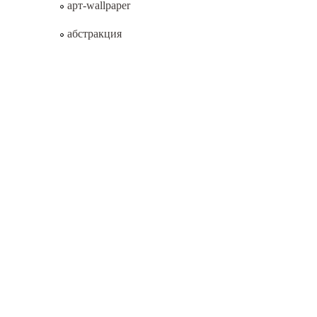
арт-wallpaper
абстракция