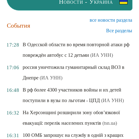
Новости - Украина
все новости раздела
События
Все разделы
В Одесской области во время повторной атаки рф
17:28
повреждён автобус с 12 детьми
(ИА УНН)
россия уничтожила гуманитарный склад ВОЗ в
17:06
Днепре
(ИА УНН)
В рф более 4300 участников войны и их детей
16:48
поступили в вузы по льготам - ЦПД
(ИА УНН)
На Херсонщині розширили зону обов’язкової
16:32
евакуації: перелік населених пунктів
(tsn.ua)
100 ОМБ запрошує на службу в одній з кращих
16:31