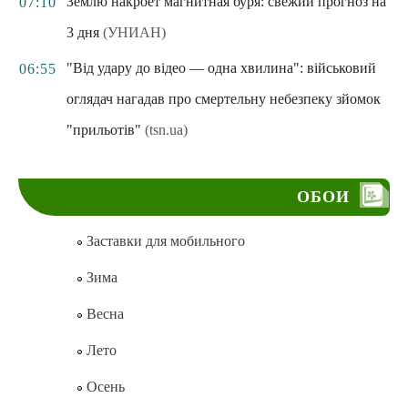
Землю накроет магнитная буря: свежий прогноз на
07:10
3 дня
(УНИАН)
"Від удару до відео — одна хвилина": військовий
06:55
оглядач нагадав про смертельну небезпеку зйомок
"прильотів"
(tsn.ua)
ОБОИ
Заставки для мобильного
Зима
Весна
Лето
Осень