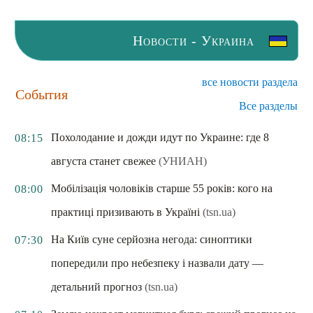
Новости - Украина
все новости раздела
События
Все разделы
Похолодание и дожди идут по Украине: где 8
08:15
августа станет свежее
(УНИАН)
Мобілізація чоловіків старше 55 років: кого на
08:00
практиці призивають в Україні
(tsn.ua)
На Київ суне серйозна негода: синоптики
07:30
попередили про небезпеку і назвали дату —
детальний прогноз
(tsn.ua)