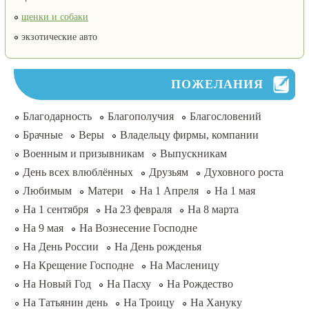
щенки и собаки
экзотические авто
ПОЖЕЛАНИЯ
Благодарность
Благополучия
Благословений
Брачные
Веры
Владельцу фирмы, компании
Военным и призывникам
Выпускникам
День всех влюблённых
Друзьям
Духовного роста
Любимым
Матери
На 1 Апреля
На 1 мая
На 1 сентября
На 23 февраля
На 8 марта
На 9 мая
На Вознесение Господне
На День России
На День рожденья
На Крещение Господне
На Масленицу
На Новый Год
На Пасху
На Рождество
На Татьянин день
На Троицу
На Хануку