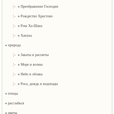
¦–
Преображение Господне
¦–
Рождество Христово
¦–
Рош Ха-Шана
¦–
Ханука
природа
¦–
Закаты и рассветы
¦–
Море и волны
¦–
Небо и облака
¦–
Роса, дождь и водопады
птицы
расслабься
цветы