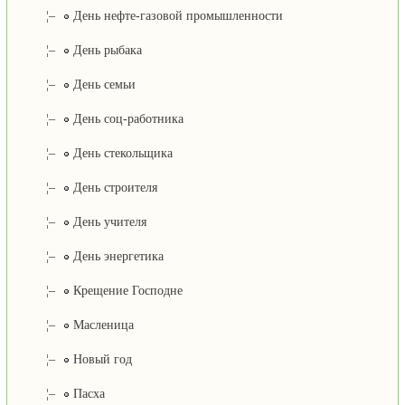
¦–
День нефте-газовой промышленности
¦–
День рыбака
¦–
День семьи
¦–
День соц-работника
¦–
День стекольщика
¦–
День строителя
¦–
День учителя
¦–
День энергетика
¦–
Крещение Господне
¦–
Масленица
¦–
Новый год
¦–
Пасха