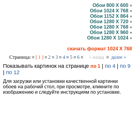
Обои 800 X 600
Обои 1024 X 768
Обои 1152 X 864
Обои 1280 X 720
Обои 1280 X 768
Обои 1280 X 960
Обои 1280 X 1024
скачать формат 1024 X 768
Страница: ¤
[ 1 ]
¤
2
¤
3
¤
4
¤
5
¤
6
¤
« назад
¤
далее »
Показывать картинок на странице
|
по 4
|
по 9
по 1
|
по 12
Для загрузки или установки качественной картинки
обоев на рабочий стол, при просмотре, кликните по
изображению и следуйте инструкциям по установке.