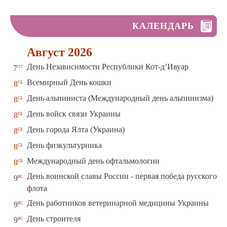
КАЛЕНДАРЬ
Август 2026
пт
День Независимости Республики Кот-д’Ивуар
7
сб
Всемирный День кошки
8
сб
День альпиниста (Международный день альпинизма)
8
сб
День войск связи Украины
8
сб
День города Ялта (Украина)
8
сб
День физкультурника
8
сб
Международный день офтальмологии
8
День воинской славы России - первая победа русского
вс
9
флота
вс
День работников ветеринарной медицины Украины
9
вс
День строителя
9