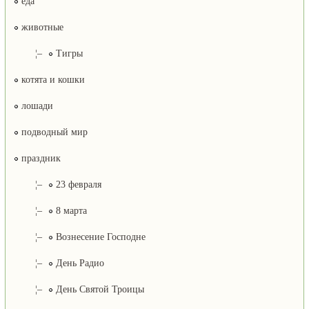
еда
животные
¦–
Тигры
котята и кошки
лошади
подводный мир
праздник
¦–
23 февраля
¦–
8 марта
¦–
Вознесение Господне
¦–
День Радио
¦–
День Святой Троицы