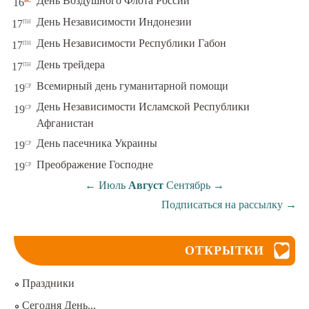
День Воздушного Флота России
16
пн
День Независимости Индонезии
17
пн
День Независимости Республики Габон
17
пн
День трейдера
17
ср
Всемирный день гуманитарной помощи
19
День Независимости Исламской Республики
ср
19
Афганистан
ср
День пасечника Украины
19
ср
Преображение Господне
19
←
Июль
Август
Сентябрь
→
Подписаться на рассылку
→
ОТКРЫТКИ
Праздники
Сегодня День...