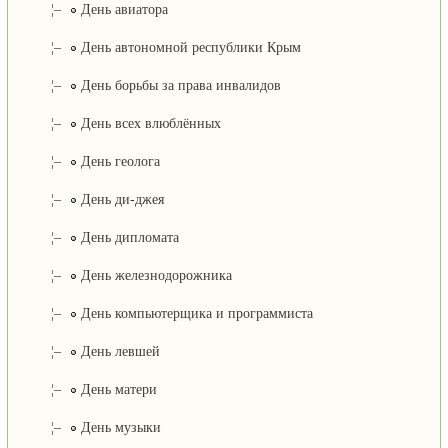
¦–
День авиатора
¦–
День автономной республики Крым
¦–
День борьбы за права инвалидов
¦–
День всех влюблённых
¦–
День геолога
¦–
День ди-джея
¦–
День дипломата
¦–
День железнодорожника
¦–
День компьютерщика и программиста
¦–
День левшей
¦–
День матери
¦–
День музыки