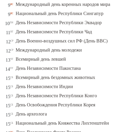
вс
Международный день коренных народов мира
9
вс
Национальный день Республики Сингапур
9
пн
День Независимости Республики Эквадор
10
вт
День Независимости Республики Чад
11
ср
День Военно-воздушных сил РФ (День ВВС)
12
ср
Международный день молодежи
12
чт
Всемирный день левшей
13
пт
День Независимости Пакистана
14
сб
Всемирный день бездомных животных
15
сб
День Независимости Индии
15
сб
День Независимости Республики Конго
15
сб
День Освобождения Республики Корея
15
сб
День археолога
15
сб
Национальный день Княжества Лихтенштейн
15
вс