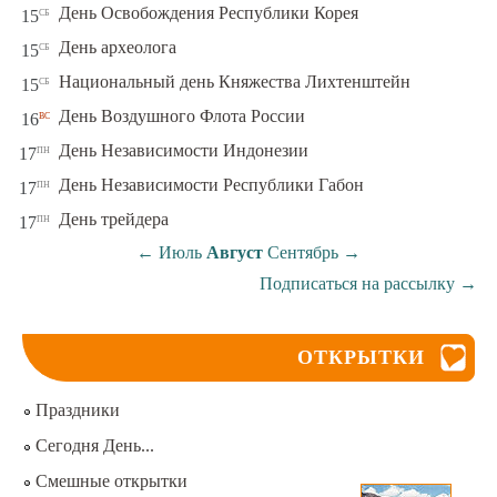
сб
День Освобождения Республики Корея
15
сб
День археолога
15
сб
Национальный день Княжества Лихтенштейн
15
вс
День Воздушного Флота России
16
пн
День Независимости Индонезии
17
пн
День Независимости Республики Габон
17
пн
День трейдера
17
←
Июль
Август
Сентябрь
→
Подписаться на рассылку
→
ОТКРЫТКИ
Праздники
Сегодня День...
Смешные открытки