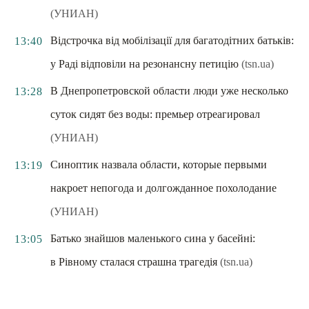
(УНИАН)
Відстрочка від мобілізації для багатодітних батьків:
13:40
у Раді відповіли на резонансну петицію
(tsn.ua)
В Днепропетровской области люди уже несколько
13:28
суток сидят без воды: премьер отреагировал
(УНИАН)
Синоптик назвала области, которые первыми
13:19
накроет непогода и долгожданное похолодание
(УНИАН)
Батько знайшов маленького сина у басейні:
13:05
в Рівному сталася страшна трагедія
(tsn.ua)