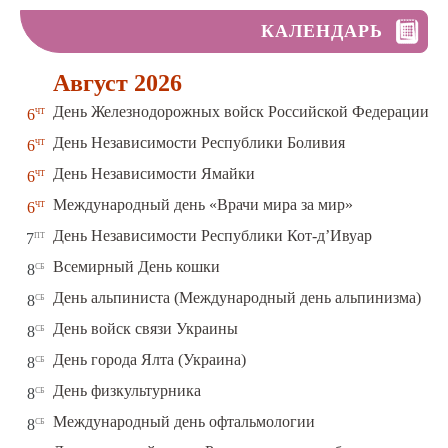
КАЛЕНДАРЬ
Август 2026
чт
День Железнодорожных войск Российской Федерации
6
чт
День Независимости Республики Боливия
6
чт
День Независимости Ямайки
6
чт
Международный день «Врачи мира за мир»
6
пт
День Независимости Республики Кот-д’Ивуар
7
сб
Всемирный День кошки
8
сб
День альпиниста (Международный день альпинизма)
8
сб
День войск связи Украины
8
сб
День города Ялта (Украина)
8
сб
День физкультурника
8
сб
Международный день офтальмологии
8