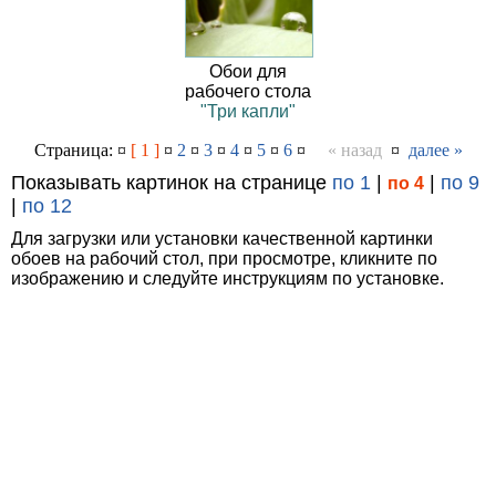
Обои для
рабочего стола
"Три капли"
Страница: ¤
[ 1 ]
¤
2
¤
3
¤
4
¤
5
¤
6
¤
« назад
¤
далее »
Показывать картинок на странице
по 1
|
|
по 9
по 4
|
по 12
Для загрузки или установки качественной картинки
обоев на рабочий стол, при просмотре, кликните по
изображению и следуйте инструкциям по установке.