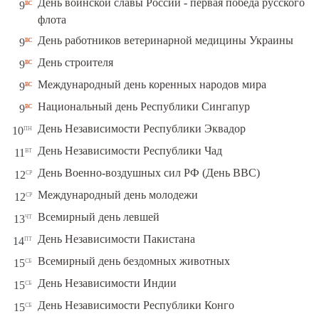
День воинской славы России - первая победа русского
вс
9
флота
вс
День работников ветеринарной медицины Украины
9
вс
День строителя
9
вс
Международный день коренных народов мира
9
вс
Национальный день Республики Сингапур
9
пн
День Независимости Республики Эквадор
10
вт
День Независимости Республики Чад
11
ср
День Военно-воздушных сил РФ (День ВВС)
12
ср
Международный день молодежи
12
чт
Всемирный день левшей
13
пт
День Независимости Пакистана
14
сб
Всемирный день бездомных животных
15
сб
День Независимости Индии
15
сб
День Независимости Республики Конго
15