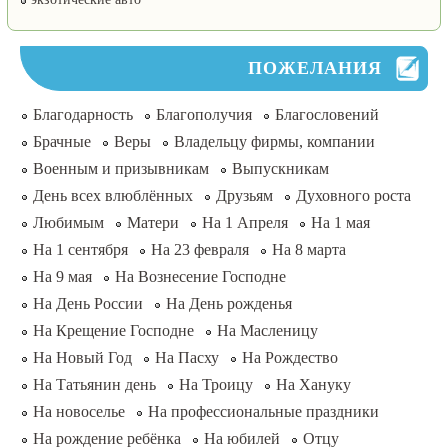
ПОЖЕЛАНИЯ
Благодарность
Благополучия
Благословений
Брачные
Веры
Владельцу фирмы, компании
Военным и призывникам
Выпускникам
День всех влюблённых
Друзьям
Духовного роста
Любимым
Матери
На 1 Апреля
На 1 мая
На 1 сентября
На 23 февраля
На 8 марта
На 9 мая
На Вознесение Господне
На День России
На День рожденья
На Крещение Господне
На Масленицу
На Новый Год
На Пасху
На Рождество
На Татьянин день
На Троицу
На Хануку
На новоселье
На профессиональные праздники
На рождение ребёнка
На юбилей
Отцу