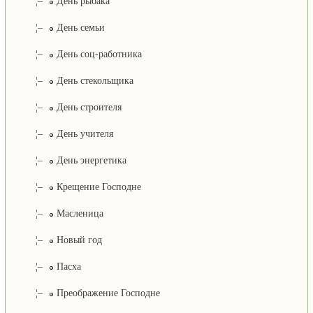
¦–
День рыбака
¦–
День семьи
¦–
День соц-работника
¦–
День стекольщика
¦–
День строителя
¦–
День учителя
¦–
День энергетика
¦–
Крещение Господне
¦–
Масленица
¦–
Новый год
¦–
Пасха
¦–
Преображение Господне