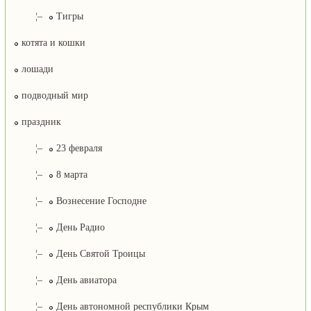
¦–
Тигры
котята и кошки
лошади
подводный мир
праздник
¦–
23 февраля
¦–
8 марта
¦–
Вознесение Господне
¦–
День Радио
¦–
День Святой Троицы
¦–
День авиатора
¦–
День автономной республики Крым