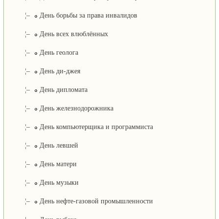
¦–
День борьбы за права инвалидов
¦–
День всех влюблённых
¦–
День геолога
¦–
День ди-джея
¦–
День дипломата
¦–
День железнодорожника
¦–
День компьютерщика и программиста
¦–
День левшей
¦–
День матери
¦–
День музыки
¦–
День нефте-газовой промышленности