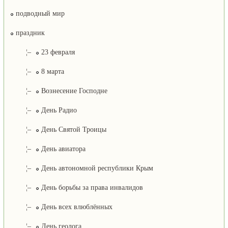
подводный мир
праздник
¦–
23 февраля
¦–
8 марта
¦–
Вознесение Господне
¦–
День Радио
¦–
День Святой Троицы
¦–
День авиатора
¦–
День автономной республики Крым
¦–
День борьбы за права инвалидов
¦–
День всех влюблённых
¦–
День геолога