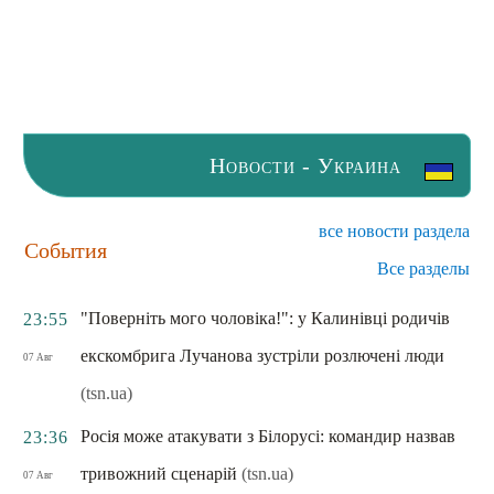
Новости - Украина
все новости раздела
События
Все разделы
"Поверніть мого чоловіка!": у Калинівці родичів
23:55
екскомбрига Лучанова зустріли розлючені люди
07 Авг
(tsn.ua)
Росія може атакувати з Білорусі: командир назвав
23:36
тривожний сценарій
(tsn.ua)
07 Авг