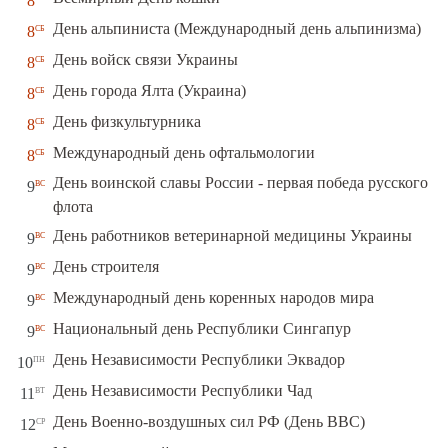
8
сб
День альпиниста (Международный день альпинизма)
8
сб
День войск связи Украины
8
сб
День города Ялта (Украина)
8
сб
День физкультурника
8
сб
Международный день офтальмологии
8
День воинской славы России - первая победа русского
вс
9
флота
вс
День работников ветеринарной медицины Украины
9
вс
День строителя
9
вс
Международный день коренных народов мира
9
вс
Национальный день Республики Сингапур
9
пн
День Независимости Республики Эквадор
10
вт
День Независимости Республики Чад
11
ср
День Военно-воздушных сил РФ (День ВВС)
12