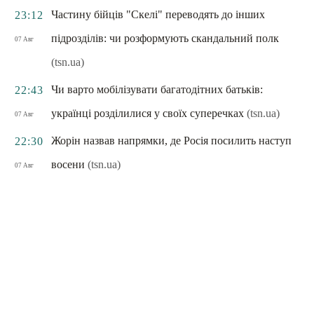
Частину бійців "Скелі" переводять до інших
23:12
підрозділів: чи розформують скандальний полк
07 Авг
(tsn.ua)
Чи варто мобілізувати багатодітних батьків:
22:43
українці розділилися у своїх суперечках
(tsn.ua)
07 Авг
Жорін назвав напрямки, де Росія посилить наступ
22:30
восени
(tsn.ua)
07 Авг