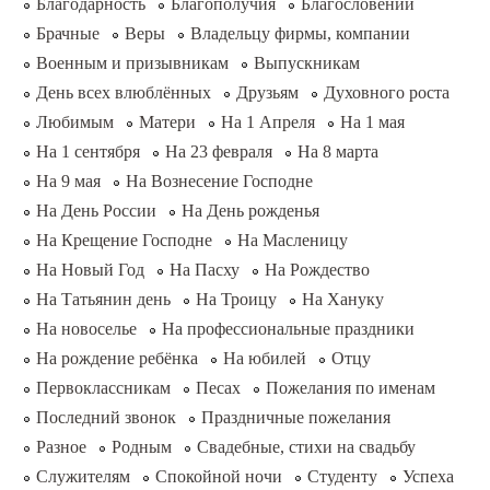
Благодарность
Благополучия
Благословений
Брачные
Веры
Владельцу фирмы, компании
Военным и призывникам
Выпускникам
День всех влюблённых
Друзьям
Духовного роста
Любимым
Матери
На 1 Апреля
На 1 мая
На 1 сентября
На 23 февраля
На 8 марта
На 9 мая
На Вознесение Господне
На День России
На День рожденья
На Крещение Господне
На Масленицу
На Новый Год
На Пасху
На Рождество
На Татьянин день
На Троицу
На Хануку
На новоселье
На профессиональные праздники
На рождение ребёнка
На юбилей
Отцу
Первоклассникам
Песах
Пожелания по именам
Последний звонок
Праздничные пожелания
Разное
Родным
Свадебные, стихи на свадьбу
Служителям
Спокойной ночи
Студенту
Успеха