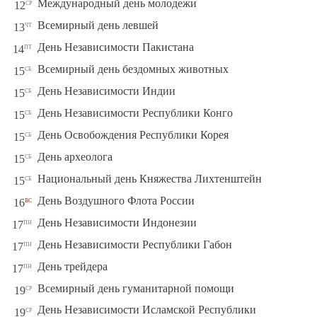
ср
Международный день молодежи
12
чт
Всемирный день левшей
13
пт
День Независимости Пакистана
14
сб
Всемирный день бездомных животных
15
сб
День Независимости Индии
15
сб
День Независимости Республики Конго
15
сб
День Освобождения Республики Корея
15
сб
День археолога
15
сб
Национальный день Княжества Лихтенштейн
15
вс
День Воздушного Флота России
16
пн
День Независимости Индонезии
17
пн
День Независимости Республики Габон
17
пн
День трейдера
17
ср
Всемирный день гуманитарной помощи
19
День Независимости Исламской Республики
ср
19