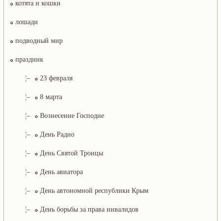
котята и кошки
лошади
подводный мир
праздник
¦–
23 февраля
¦–
8 марта
¦–
Вознесение Господне
¦–
День Радио
¦–
День Святой Троицы
¦–
День авиатора
¦–
День автономной республики Крым
¦–
День борьбы за права инвалидов