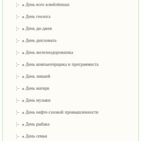
¦–
День всех влюблённых
¦–
День геолога
¦–
День ди-джея
¦–
День дипломата
¦–
День железнодорожника
¦–
День компьютерщика и программиста
¦–
День левшей
¦–
День матери
¦–
День музыки
¦–
День нефте-газовой промышленности
¦–
День рыбака
¦–
День семьи