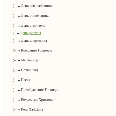
¦–
День соц-работника
¦–
День стекольщика
¦–
День строителя
¦–
День учителя
¦–
День энергетика
¦–
Крещение Господне
¦–
Масленица
¦–
Новый год
¦–
Пасха
¦–
Преображение Господне
¦–
Рождество Христово
¦–
Рош Ха-Шана