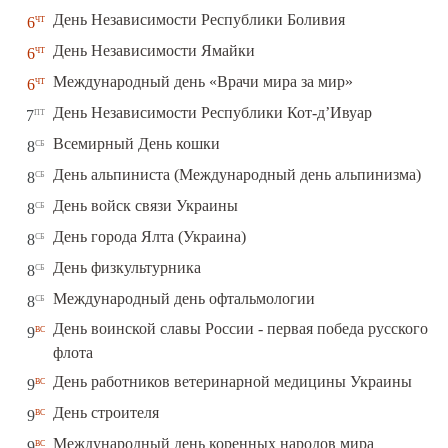
чт
День Независимости Республики Боливия
6
чт
День Независимости Ямайки
6
чт
Международный день «Врачи мира за мир»
6
пт
День Независимости Республики Кот-д’Ивуар
7
сб
Всемирный День кошки
8
сб
День альпиниста (Международный день альпинизма)
8
сб
День войск связи Украины
8
сб
День города Ялта (Украина)
8
сб
День физкультурника
8
сб
Международный день офтальмологии
8
День воинской славы России - первая победа русского
вс
9
флота
вс
День работников ветеринарной медицины Украины
9
вс
День строителя
9
вс
Международный день коренных народов мира
9