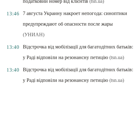
податковий номер від клієнтів
(tsn.ua)
7 августа Украину накроет непогода: синоптики
13:46
предупреждают об опасности после жары
(УНИАН)
Відстрочка від мобілізації для багатодітних батьків:
13:40
у Раді відповіли на резонансну петицію
(tsn.ua)
Відстрочка від мобілізації для багатодітних батьків:
13:40
у Раді відповіли на резонансну петицію
(tsn.ua)