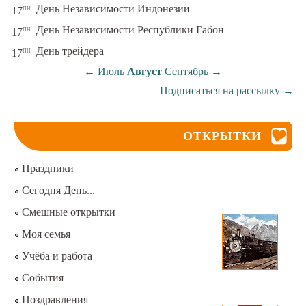
пн
День Независимости Индонезии
17
пн
День Независимости Республики Габон
17
пн
День трейдера
17
←
Июль
Август
Сентябрь
→
Подписаться на рассылку
→
ОТКРЫТКИ
Праздники
Сегодня День...
Смешные открытки
Моя семья
Учёба и работа
События
Поздравления