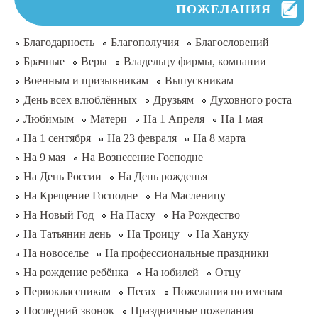
ПОЖЕЛАНИЯ
Благодарность
Благополучия
Благословений
Брачные
Веры
Владельцу фирмы, компании
Военным и призывникам
Выпускникам
День всех влюблённых
Друзьям
Духовного роста
Любимым
Матери
На 1 Апреля
На 1 мая
На 1 сентября
На 23 февраля
На 8 марта
На 9 мая
На Вознесение Господне
На День России
На День рожденья
На Крещение Господне
На Масленицу
На Новый Год
На Пасху
На Рождество
На Татьянин день
На Троицу
На Хануку
На новоселье
На профессиональные праздники
На рождение ребёнка
На юбилей
Отцу
Первоклассникам
Песах
Пожелания по именам
Последний звонок
Праздничные пожелания