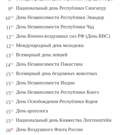
вс
Национальный день Республики Сингапур
9
пн
День Независимости Республики Эквадор
10
вт
День Независимости Республики Чад
11
ср
День Военно-воздушных сил РФ (День ВВС)
12
ср
Международный день молодежи
12
чт
Всемирный день левшей
13
пт
День Независимости Пакистана
14
сб
Всемирный день бездомных животных
15
сб
День Независимости Индии
15
сб
День Независимости Республики Конго
15
сб
День Освобождения Республики Корея
15
сб
День археолога
15
сб
Национальный день Княжества Лихтенштейн
15
вс
День Воздушного Флота России
16