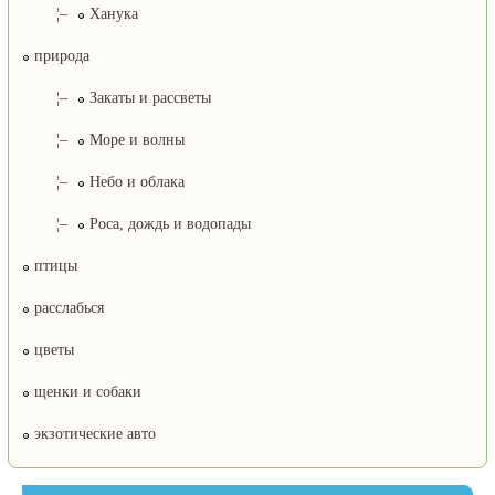
¦–
Ханука
природа
¦–
Закаты и рассветы
¦–
Море и волны
¦–
Небо и облака
¦–
Роса, дождь и водопады
птицы
расслабься
цветы
щенки и собаки
экзотические авто