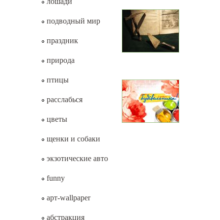
лошади
подводный мир
праздник
природа
птицы
расслабься
цветы
щенки и собаки
экзотические авто
funny
арт-wallpaper
абстракция