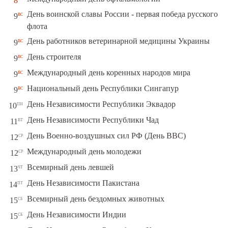
8
День воинской славы России - первая победа русского
вс
9
флота
вс
День работников ветеринарной медицины Украины
9
вс
День строителя
9
вс
Международный день коренных народов мира
9
вс
Национальный день Республики Сингапур
9
пн
День Независимости Республики Эквадор
10
вт
День Независимости Республики Чад
11
ср
День Военно-воздушных сил РФ (День ВВС)
12
ср
Международный день молодежи
12
чт
Всемирный день левшей
13
пт
День Независимости Пакистана
14
сб
Всемирный день бездомных животных
15
сб
День Независимости Индии
15