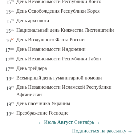
сб
День Независимости Республики Конго
15
сб
День Освобождения Республики Корея
15
сб
День археолога
15
сб
Национальный день Княжества Лихтенштейн
15
вс
День Воздушного Флота России
16
пн
День Независимости Индонезии
17
пн
День Независимости Республики Габон
17
пн
День трейдера
17
ср
Всемирный день гуманитарной помощи
19
День Независимости Исламской Республики
ср
19
Афганистан
ср
День пасечника Украины
19
ср
Преображение Господне
19
←
Июль
Август
Сентябрь
→
Подписаться на рассылку
→