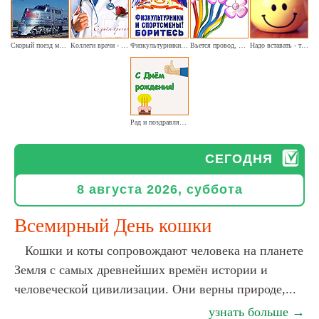
Скорый поезд мчится быстро
Коллеги врачи - сегодня наш праздник
Физкультурники и спортсмены, боритесь!
Вьется провод, маскировка
Надо вставать - ты нужен твоему кофе
Рад и поздравляю с Днем рождения тебя от души
СЕГОДНЯ
8 августа 2026, суббота
Всемирный День кошки
Кошки и коты сопровождают человека на планете
Земля с самых древнейших времён истории и
человеческой цивилизации. Они верны природе,...
узнать больше →