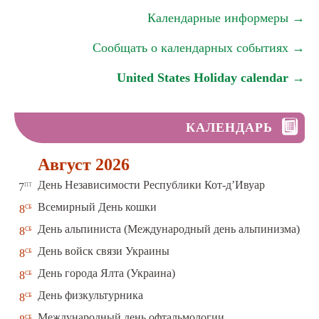
Календарные информеры →
Сообщать о календарных событиях →
United States Holiday calendar →
КАЛЕНДАРЬ
Август 2026
пт
День Независимости Республики Кот-д’Ивуар
7
сб
Всемирный День кошки
8
сб
День альпиниста (Международный день альпинизма)
8
сб
День войск связи Украины
8
сб
День города Ялта (Украина)
8
сб
День физкультурника
8
сб
Международный день офтальмологии