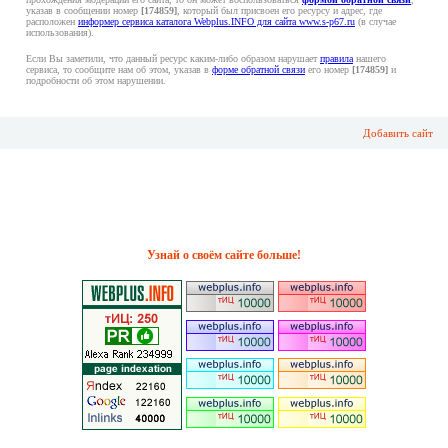
указав в сообщении номер
[174859]
, который был присвоен его ресурсу и адрес, где
расположен
информер сервиса каталога Webplus.INFO для сайта www.s-p67.ru
(в случае
использования).
Если Вы заметили, что данный ресурс каким-либо образом нарушает
правила
нашего
сервиса, то сообщите нам об этом, указав в
форме обратной связи
его номер
[174859]
и
подробности об этом нарушении.
Добавить сайт
Узнай о своём сайте больше!