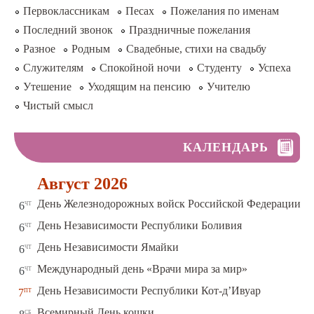
Первоклассникам
Песах
Пожелания по именам
Последний звонок
Праздничные пожелания
Разное
Родным
Свадебные, стихи на свадьбу
Служителям
Спокойной ночи
Студенту
Успеха
Утешение
Уходящим на пенсию
Учителю
Чистый смысл
КАЛЕНДАРЬ
Август 2026
чт
День Железнодорожных войск Российской Федерации
6
чт
День Независимости Республики Боливия
6
чт
День Независимости Ямайки
6
чт
Международный день «Врачи мира за мир»
6
пт
День Независимости Республики Кот-д’Ивуар
7
сб
Всемирный День кошки