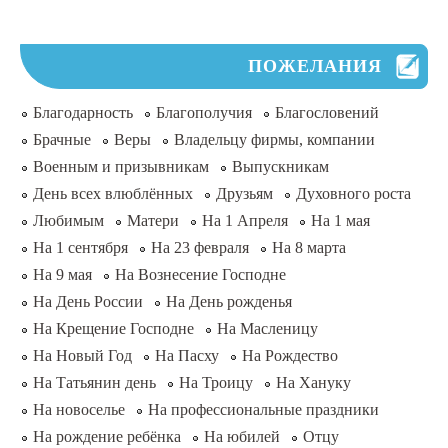
ПОЖЕЛАНИЯ
Благодарность
Благополучия
Благословений
Брачные
Веры
Владельцу фирмы, компании
Военным и призывникам
Выпускникам
День всех влюблённых
Друзьям
Духовного роста
Любимым
Матери
На 1 Апреля
На 1 мая
На 1 сентября
На 23 февраля
На 8 марта
На 9 мая
На Вознесение Господне
На День России
На День рожденья
На Крещение Господне
На Масленицу
На Новый Год
На Пасху
На Рождество
На Татьянин день
На Троицу
На Хануку
На новоселье
На профессиональные праздники
На рождение ребёнка
На юбилей
Отцу