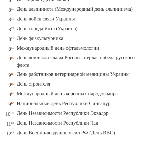
8
сб
День альпиниста (Международный день альпинизма)
8
сб
День войск связи Украины
8
сб
День города Ялта (Украина)
8
сб
День физкультурника
8
сб
Международный день офтальмологии
8
День воинской славы России - первая победа русского
вс
9
флота
вс
День работников ветеринарной медицины Украины
9
вс
День строителя
9
вс
Международный день коренных народов мира
9
вс
Национальный день Республики Сингапур
9
пн
День Независимости Республики Эквадор
10
вт
День Независимости Республики Чад
11
ср
День Военно-воздушных сил РФ (День ВВС)
12