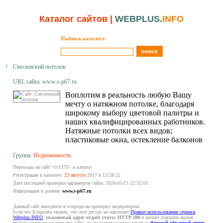
Каталог сайтов
|
WEBPLUS.
INFO
Найти в каталоге
1
Смоленский потолок
URL сайта: www.s-p67.ru
Воплотим в реальность любую Вашу
мечту о натяжном потолке, благодаря
широкому выбору цветовой палитры и
наших квалифицированных работников.
Натяжные потолки всех видов;
пластиковые окна, остекление балконов
Группа:
Недвижимость
Переходы на сайт >0/1375< в каталог
Регистрация в каталоге:
23 августа
2017 в 13:28:22
Дата последней проверки параметров сайта: 2026-05-15 22:32:03
Информация о домене:
www.s-p67.ru
Данный сайт находится в очереди на проверку модератором.
Если его Владелец уверен, что этот ресурс не нарушает
Правил использования сервиса
Webplus.INFO
,
указанный адрес отдаёт статус HTTP 200
и желает ускорить время
прохождения модерации его сайта, то он может воспользоваться
формой обратной связи
,