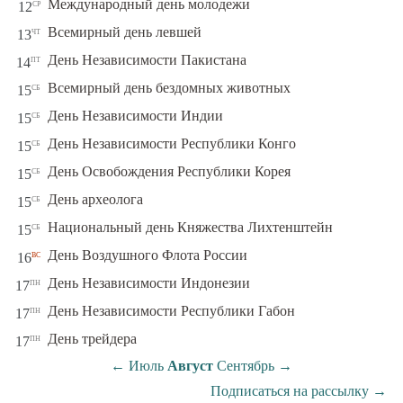
ср
Международный день молодежи
12
чт
Всемирный день левшей
13
пт
День Независимости Пакистана
14
сб
Всемирный день бездомных животных
15
сб
День Независимости Индии
15
сб
День Независимости Республики Конго
15
сб
День Освобождения Республики Корея
15
сб
День археолога
15
сб
Национальный день Княжества Лихтенштейн
15
вс
День Воздушного Флота России
16
пн
День Независимости Индонезии
17
пн
День Независимости Республики Габон
17
пн
День трейдера
17
←
Июль
Август
Сентябрь
→
Подписаться на рассылку
→