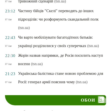
тривожний сценарій
(tsn.ua)
07 Авг
Частину бійців "Скелі" переводять до інших
23:12
підрозділів: чи розформують скандальний полк
07 Авг
(tsn.ua)
Чи варто мобілізувати багатодітних батьків:
22:43
українці розділилися у своїх суперечках
(tsn.ua)
07 Авг
Жорін назвав напрямки, де Росія посилить наступ
22:30
восени
(tsn.ua)
07 Авг
Українська балістика стане новою проблемою для
21:23
Росії: генерал армії пояснив чому
(tsn.ua)
07 Авг
ОБОИ