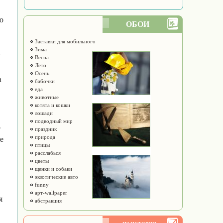
о
ОБОИ
Заставки для мобильного
Зима
и
Весна
Лето
Осень
а
бабочки
еда
животные
котята и кошки
лошади
подводный мир
о
праздник
природа
е
птицы
расслабься
цветы
щенки и собаки
экзотические авто
funny
арт-wallpaper
я
абстракция