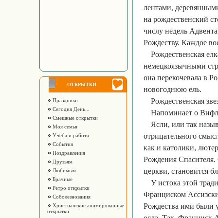
лентами, деревянными
на рождественский ст
числу недель Адвента
Рождеству. Каждое во
Рождественская елк
немецкоязычными стра
она перекочевала в Ро
ОТКРЫТКИ
новогоднюю ель.
Рождественская зве
Праздники
Сегодня День...
Напоминает о Вифле
Смешные открытки
Ясли, или так назы
Моя семья
отрицательного смысла
Учёба и работа
События
как и католики, люте
Поздравления
Рождения Спасителя. 
Друзьям
церкви, становится б
Любимым
Брачные
У истока этой трад
Ретро открытки
Франциском Ассизским
Соболезнования
Рождества ими были у
Христианские анимированные
открытки
осла. Так, Франциск 