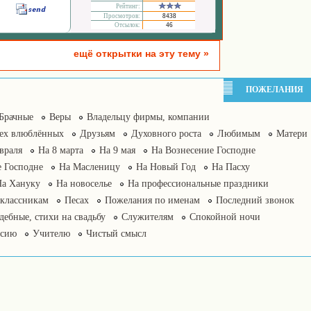
Рейтинг:
Просмотров:
8438
Отсылок:
46
ещё открытки на эту тему »
ПОЖЕЛАНИЯ
Брачные
Веры
Владельцу фирмы, компании
сех влюблённых
Друзьям
Духовного роста
Любимым
Матери
враля
На 8 марта
На 9 мая
На Вознесение Господне
 Господне
На Масленицу
На Новый Год
На Пасху
На Хануку
На новоселье
На профессиональные праздники
классникам
Песах
Пожелания по именам
Последний звонок
дебные, стихи на свадьбу
Служителям
Спокойной ночи
нсию
Учителю
Чистый смысл