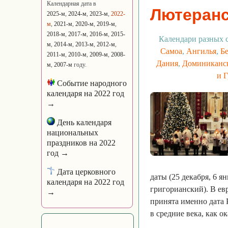
Календарная дата в
Лютеранс
2025-м
,
2024-м
,
2023-м
,
2022-
м
,
2021-м
,
2020-м
,
2019-м
,
2018-м
,
2017-м
,
2016-м
,
2015-
Календари разных 
м
,
2014-м
,
2013-м
,
2012-м
,
Самоа
,
Ангилья
,
Б
2011-м
,
2010-м
,
2009-м
,
2008-
Дания
,
Доминиканск
м
,
2007-м
году.
и 
Событие народного
календаря на 2022 год
→
День календаря
национальных
праздников на 2022
год →
Дата церковного
даты (25 декабря, 6 я
календаря на 2022 год
григорианский). В ев
→
принята именно дата 
в средние века, как о