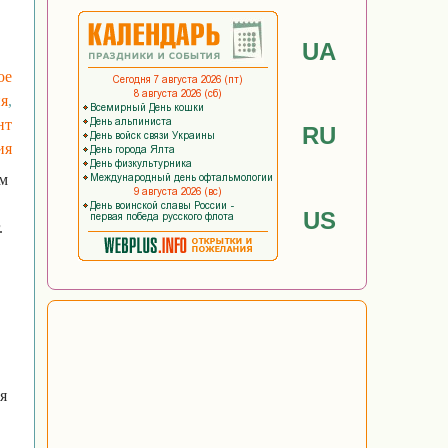
UA
ое
я
,
нт
RU
ия
им
US
.
я