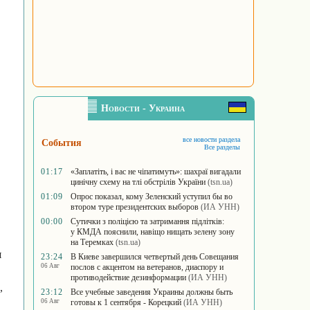
Новости - Украина
все новости раздела
События
Все разделы
01:17
«Заплатіть, і вас не чіпатимуть»: шахраї вигадали
цинічну схему на тлі обстрілів України
(tsn.ua)
01:09
Опрос показал, кому Зеленский уступил бы во
втором туре президентских выборов
(ИА УНН)
00:00
Сутички з поліцією та затримання підлітків:
у КМДА пояснили, навіщо нищать зелену зону
на Теремках
(tsn.ua)
я
23:24
В Киеве завершился четвертый день Совещания
06 Авг
послов с акцентом на ветеранов, диаспору и
противодействие дезинформации
(ИА УНН)
,
23:12
Все учебные заведения Украины должны быть
06 Авг
готовы к 1 сентября - Корецкий
(ИА УНН)