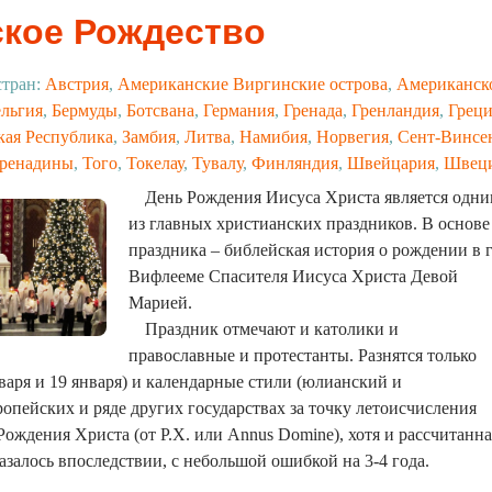
кое Рождество
стран:
Австрия
,
Американские Виргинские острова
,
Американск
ельгия
,
Бермуды
,
Ботсвана
,
Германия
,
Гренада
,
Гренландия
,
Греци
ая Республика
,
Замбия
,
Литва
,
Намибия
,
Норвегия
,
Сент-Винсе
Гренадины
,
Того
,
Токелау
,
Тувалу
,
Финляндия
,
Швейцария
,
Швец
День Рождения Иисуса Христа является одн
из главных христианских праздников. В основе
праздника – библейская история о рождении в г
Вифлееме Спасителя Иисуса Христа Девой
Марией.
Праздник отмечают и католики и
православные и протестанты. Разнятся только
нваря и 19 января) и календарные стили (юлианский и
ропейских и ряде других государствах за точку летоисчисления
Рождения Христа (от Р.Х. или Annus Domine), хотя и рассчитанна
казалось впоследствии, с небольшой ошибкой на 3-4 года.