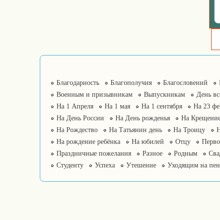
Благодарность
Благополучия
Благословений
Военным и призывникам
Выпускникам
День в
На 1 Апреля
На 1 мая
На 1 сентября
На 23 фе
На День России
На День рожденья
На Крещение
На Рождество
На Татьянин день
На Троицу
На рождение ребёнка
На юбилей
Отцу
Перво
Праздничные пожелания
Разное
Родным
Сва
Студенту
Успеха
Утешение
Уходящим на пе