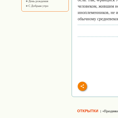
День рождения
человеком, жившим не
С Добрым утро
иноплеменников, не и
обычному средневеков
ОТКРЫТКИ
«Праздник
|