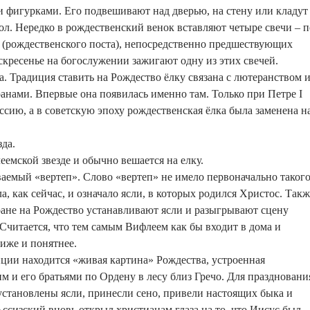
 фигурками. Его подвешивают над дверью, на стену или кладут
ол. Нередко в рождественский венок вставляют четыре свечи – п
 (рождественского поста), непосредственно предшествующих
скресенье на богослужении зажигают одну из этих свечей.
а. Традиция ставить на Рождество ёлку связана с лютеранством 
нами. Впервые она появилась именно там. Только при Петре I
ссию, а в советскую эпоху рождественская ёлка была заменена н
зда.
емской звезде и обычно вешается на елку.
ваемый «вертеп». Слово «вертеп» не имело первоначально таког
, как сейчас, и означало ясли, в которых родился Христос. Такж
ране на Рождество устанавливают ясли и разыгрывают сцену
Считается, что тем самым Вифлеем как бы входит в дома и
лиже и понятнее.
иции находится «живая картина» Рождества, устроенная
 и его братьями по Ордену в лесу близ Гречо. Для праздновани
становлены ясли, принесли сено, привели настоящих быка и
Ассизский вновь открыл христианам глаза на то, что Иисус был