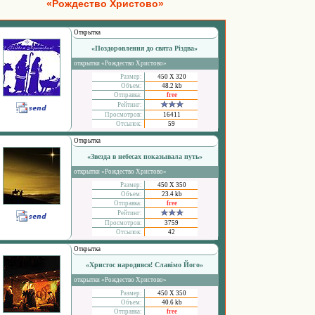
«Рождество Христово»
Открытка
«Поздоровлення до свята Різдва»
открытки «Рождество Христово»
Размер:
450 Х 320
Объем:
48.2 kb
Отправка:
free
Рейтинг:
Просмотров:
16411
Отсылок:
59
Открытка
«Звезда в небесах показывала путь»
открытки «Рождество Христово»
Размер:
450 Х 350
Объем:
23.4 kb
Отправка:
free
Рейтинг:
Просмотров:
3759
Отсылок:
42
Открытка
«Христос народився! Славімо Його»
открытки «Рождество Христово»
Размер:
450 Х 350
Объем:
40.6 kb
Отправка:
free