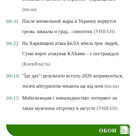
(tsn.ua)
После аномальной жары в Украину ворвутся
09:31
грозы, шквалы и град, - синоптик
(УНИАН)
На Харківщині атака БпЛА вбила троє людей,
09:22
Суми ворог атакував КАБами – є постраждалі
(КиевВласть)
"Їде дах": результати вступу-2026 затримуються,
09:19
тисячі абітурієнтів чекають ще від ночі
(tsn.ua)
Мобилизиция с инвалидностью: потеряют ли
09:15
такие мужчины отсрочку в августе
(УНИАН)
ОБОИ