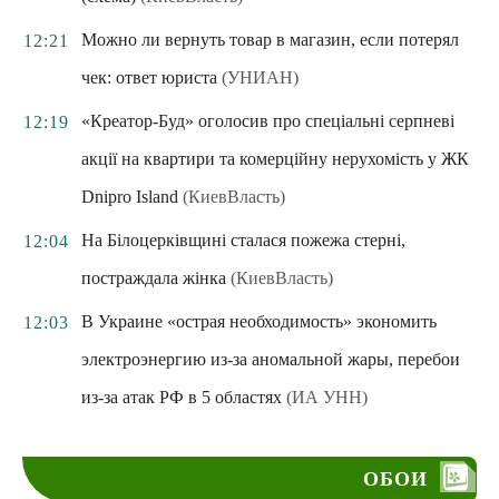
Можно ли вернуть товар в магазин, если потерял
12:21
чек: ответ юриста
(УНИАН)
«Креатор-Буд» оголосив про спеціальні серпневі
12:19
акції на квартири та комерційну нерухомість у ЖК
Dnipro Island
(КиевВласть)
На Білоцерківщині сталася пожежа стерні,
12:04
постраждала жінка
(КиевВласть)
В Украине «острая необходимость» экономить
12:03
электроэнергию из-за аномальной жары, перебои
из-за атак РФ в 5 областях
(ИА УНН)
ОБОИ