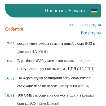
Новости - Украина
все новости раздела
События
Все разделы
россия уничтожила гуманитарный склад ВОЗ в
17:06
Днепре
(ИА УНН)
В рф более 4300 участников войны и их детей
16:48
поступили в вузы по льготам - ЦПД
(ИА УНН)
На Херсонщині розширили зону обов’язкової
16:32
евакуації: перелік населених пунктів
(tsn.ua)
100 ОМБ запрошує на службу в одній з кращих
16:31
бригад ЗСУ
(КиевВласть)