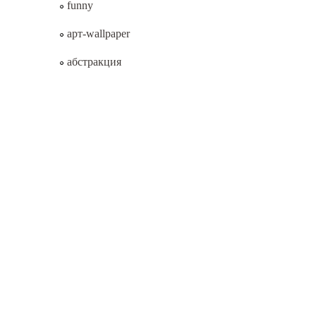
funny
арт-wallpaper
абстракция