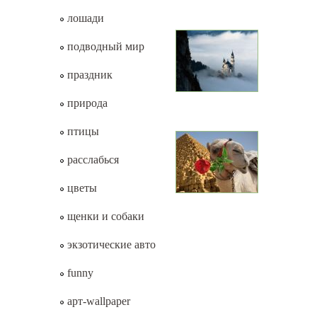
лошади
подводный мир
праздник
природа
птицы
расслабься
цветы
щенки и собаки
экзотические авто
funny
арт-wallpaper