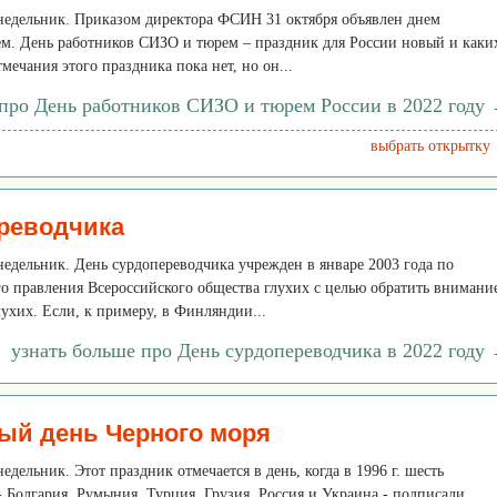
онедельник. Приказом директора ФСИН 31 октября объявлен днем
м. День работников СИЗО и тюрем – праздник для России новый и каки
мечания этого праздника пока нет, но он...
 про День работников СИЗО и тюрем России в 2022 году
выбрать открытку
реводчика
онедельник. День сурдопереводчика учрежден в январе 2003 года по
о правления Всероссийского общества глухих с целью обратить внимани
ухих. Если, к примеру, в Финляндии...
узнать больше про День сурдопереводчика в 2022 году
ый день Черного моря
недельник. Этот праздник отмечается в день, когда в 1996 г. шесть
 Болгария, Румыния, Турция, Грузия, Россия и Украина - подписали