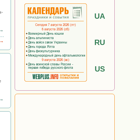
х-
UA
 →
RU
 →
US
е
 →