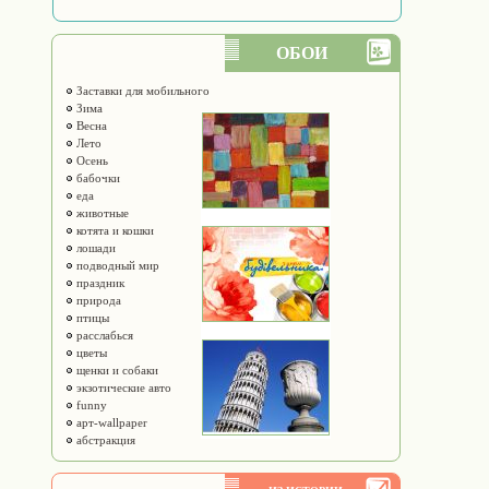
ОБОИ
Заставки для мобильного
Зима
Весна
Лето
Осень
бабочки
еда
животные
котята и кошки
лошади
подводный мир
праздник
природа
птицы
расслабься
цветы
щенки и собаки
экзотические авто
funny
арт-wallpaper
абстракция