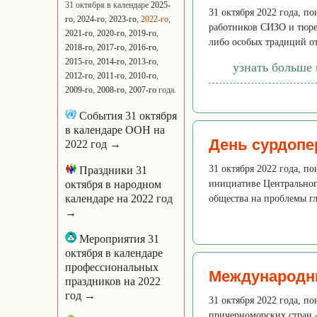
31 октября в календаре
2025-
31 октября 2022 года, п
го
,
2024-го
,
2023-го
,
2022-го
,
работников СИЗО и тюре
2021-го
,
2020-го
,
2019-го
,
либо особых традиций от
2018-го
,
2017-го
,
2016-го
,
2015-го
,
2014-го
,
2013-го
,
узнать больше
2012-го
,
2011-го
,
2010-го
,
2009-го
,
2008-го
,
2007-го
года.
События 31 октября
в календаре ООН на
День сурдопе
2022 год →
31 октября 2022 года, п
Праздники 31
октября в народном
инициативе Центральног
календаре на 2022 год
общества на проблемы гл
→
Мероприятия 31
октября в календаре
профессиональных
Международн
праздников на 2022
год →
31 октября 2022 года, по
причерноморских стран -