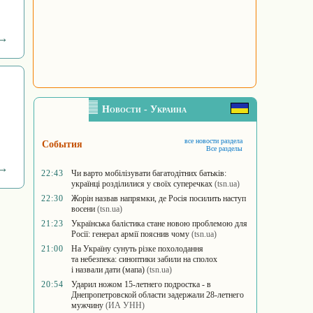
 →
Новости - Украина
все новости раздела
События
Все разделы
 →
22:43
Чи варто мобілізувати багатодітних батьків:
українці розділилися у своїх суперечках
(tsn.ua)
22:30
Жорін назвав напрямки, де Росія посилить наступ
восени
(tsn.ua)
21:23
Українська балістика стане новою проблемою для
Росії: генерал армії пояснив чому
(tsn.ua)
21:00
На Україну сунуть різке похолодання
та небезпека: синоптики забили на сполох
і назвали дати (мапа)
(tsn.ua)
20:54
Ударил ножом 15-летнего подростка - в
Днепропетровской области задержали 28-летнего
мужчину
(ИА УНН)