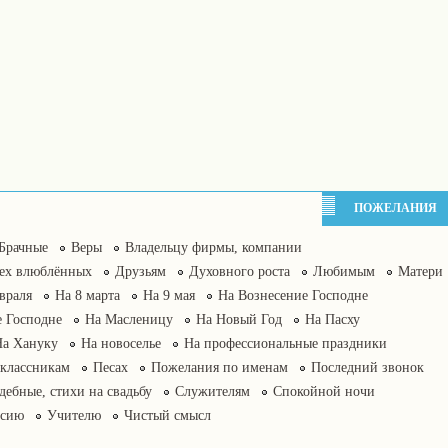
ПОЖЕЛАНИЯ
Брачные
Веры
Владельцу фирмы, компании
сех влюблённых
Друзьям
Духовного роста
Любимым
Матери
враля
На 8 марта
На 9 мая
На Вознесение Господне
 Господне
На Масленицу
На Новый Год
На Пасху
На Хануку
На новоселье
На профессиональные праздники
классникам
Песах
Пожелания по именам
Последний звонок
дебные, стихи на свадьбу
Служителям
Спокойной ночи
нсию
Учителю
Чистый смысл