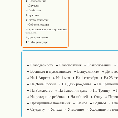
Поздравления
Друзьям
Любимым
Брачные
Ретро открытки
Соболезнования
Христианские анимированные
открытки
День рождения
С Добрым утро
Благодарность
Благополучия
Благословений
Военным и призывникам
Выпускникам
День в
На 1 Апреля
На 1 мая
На 1 сентября
На 23 фе
На День России
На День рожденья
На Крещение
На Рождество
На Татьянин день
На Троицу
На рождение ребёнка
На юбилей
Отцу
Перво
Праздничные пожелания
Разное
Родным
Сва
Студенту
Успеха
Утешение
Уходящим на пе