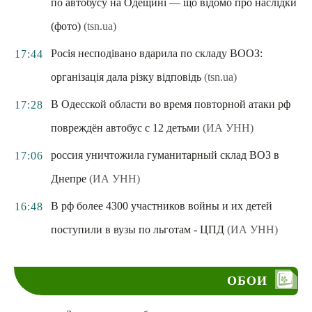
по автобусу на Одещині — що відомо про наслідки
(фото)
(tsn.ua)
Росія несподівано вдарила по складу ВООЗ:
17:44
організація дала різку відповідь
(tsn.ua)
В Одесской области во время повторной атаки рф
17:28
повреждён автобус с 12 детьми
(ИА УНН)
россия уничтожила гуманитарный склад ВОЗ в
17:06
Днепре
(ИА УНН)
В рф более 4300 участников войны и их детей
16:48
поступили в вузы по льготам - ЦПД
(ИА УНН)
ОБОИ