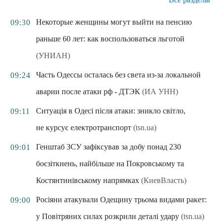
Некоторые женщины могут выйти на пенсию
09:30
раньше 60 лет: как воспользоваться льготой
(УНИАН)
Часть Одессы осталась без света из-за локальной
09:24
аварии после атаки рф - ДТЭК
(ИА УНН)
Ситуація в Одесі після атаки: зникло світло,
09:11
не курсує електротранспорт
(tsn.ua)
Генштаб ЗСУ зафіксував за добу понад 230
09:01
боєзіткнень, найбільше на Покровському та
Костянтинівському напрямках
(КиевВласть)
Росіяни атакували Одещину трьома видами ракет:
09:00
у Повітряних силах розкрили деталі удару
(tsn.ua)