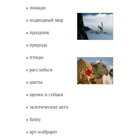
лошади
подводный мир
праздник
природа
птицы
расслабься
цветы
щенки и собаки
экзотические авто
funny
арт-wallpaper